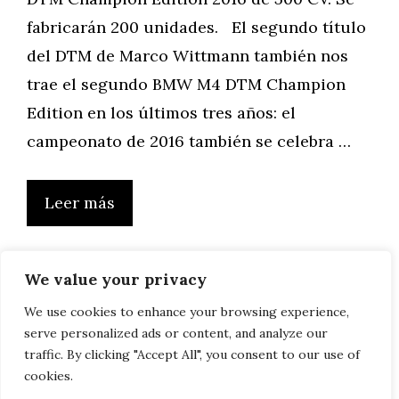
fabricarán 200 unidades. El segundo título
del DTM de Marco Wittmann también nos
trae el segundo BMW M4 DTM Champion
Edition en los últimos tres años: el
campeonato de 2016 también se celebra …
Leer más
We value your privacy
Página
Página
Página
Página
Página
←
Anterior
1
…
43
44
45
…
67
We use cookies to enhance your browsing experience,
serve personalized ads or content, and analyze our
Siguiente
→
traffic. By clicking "Accept All", you consent to our use of
cookies.