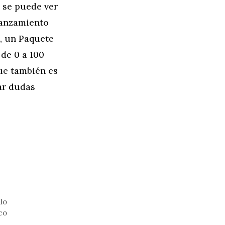
a se puede ver
lanzamiento
, un Paquete
de 0 a 100
ue también es
ar dudas
lo
co