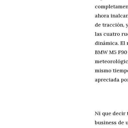
completament
ahora inalca
de tracción, 
las cuatro ru
dinámica. El 
BMW M5 F90 p
meteorológic
mismo tiempo
apreciada po
Ni que decir
business de u