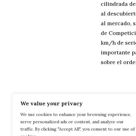
cilindrada de
al descubier
al mercado, 
de Competició
km/h de seri
importante p
sobre el orde
We value your privacy
We use cookies to enhance your browsing experience,
Categorías
General
,
Mo
serve personalized ads or content, and analyze our
Alex Zanardi
MINI Countr
traffic. By clicking "Accept All", you consent to our use of