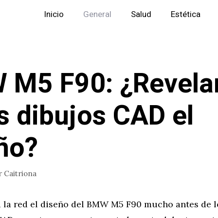
Inicio
General
Salud
Estética
 M5 F90: ¿Revela
s dibujos CAD el
ño?
r
Caitriona
a la red el diseño del BMW M5 F90 mucho antes de l