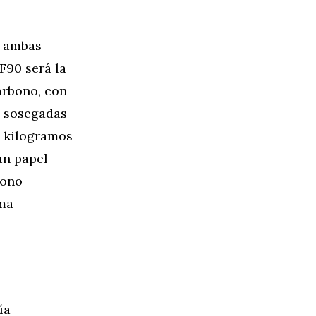
n ambas
90 será la
arbono, con
s sosegadas
o kilogramos
un papel
bono
rma
ía