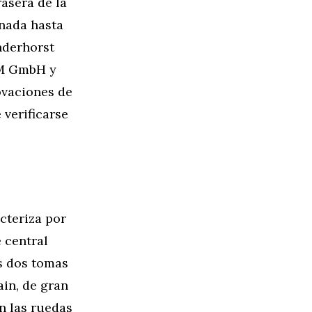
asera de la
anada hasta
nderhorst
 M GmbH y
ovaciones de
verificarse
cteriza por
 central
as dos tomas
ain, de gran
n las ruedas