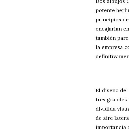
Dos dibujos 
potente berl
principios d
encajarían e
también pare
la empresa c
definitivame
El diseño de
tres grandes 
dividida visu
de aire later
importancia 