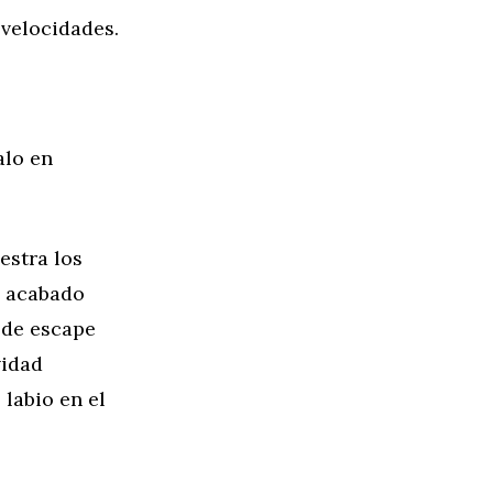
 velocidades.
alo en
estra los
l acabado
s de escape
vidad
 labio en el