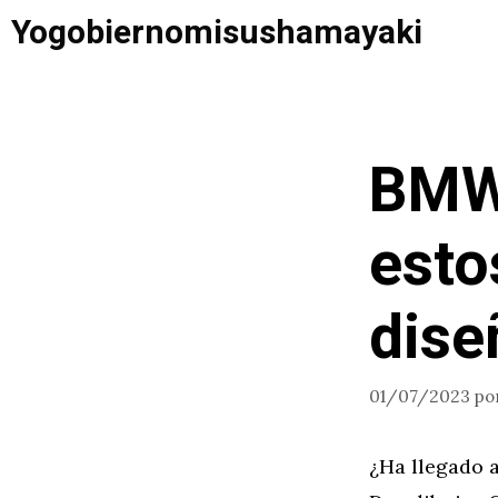
Saltar
Yogobiernomisushamayaki
al
contenido
BMW
esto
dise
01/07/2023
po
¿Ha llegado 