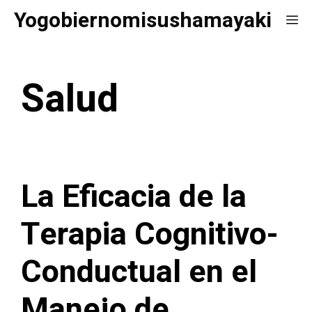
Saltar
Yogobiernomisushamayaki
Me
al
contenido
Salud
La Eficacia de la
Terapia Cognitivo-
Conductual en el
Manejo de