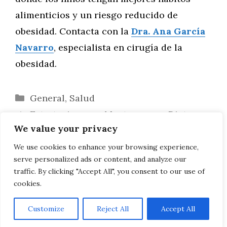
alimenticios y un riesgo reducido de
obesidad. Contacta con la
Dra. Ana García
Navarro
, especialista en cirugía de la
obesidad.
Categorías
General
,
Salud
Estrategias para Mantener una Dieta
We value your privacy
Saludable al Comer Fuera
Guía para Crear Menús Saludables y
We use cookies to enhance your browsing experience,
serve personalized ads or content, and analyze our
Atractivos para Niños con Obesidad
traffic. By clicking "Accept All", you consent to our use of
cookies.
Customize
Reject All
Accept All
AVISO LEGAL, POLITICA DE PRIVACIDAD, COOKIES