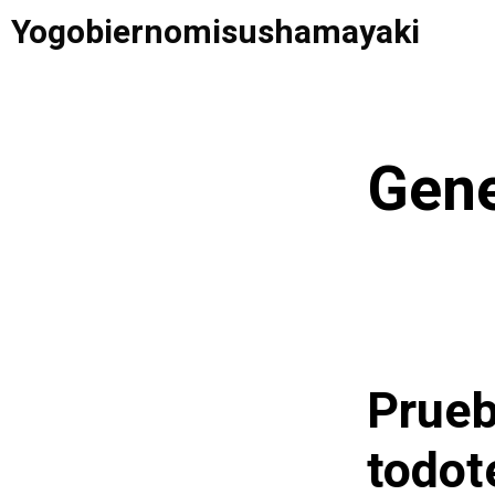
Saltar
Yogobiernomisushamayaki
al
contenido
Gene
Prueb
todot