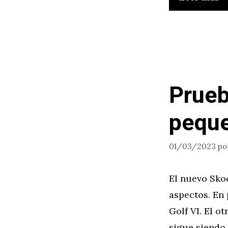
Prueb
peque
01/03/2023
po
El nuevo Skod
aspectos. En 
Golf VI. El ot
sigue siendo 