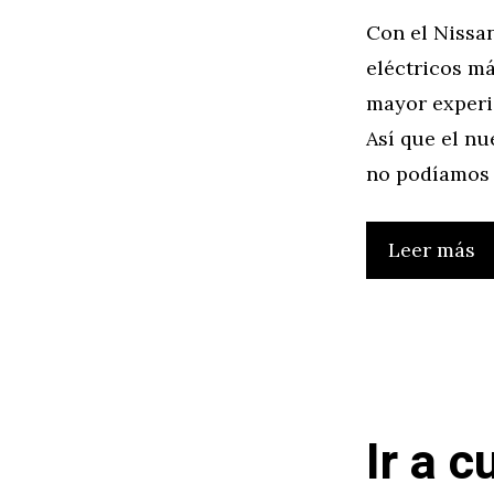
Con el Nissan
eléctricos m
mayor experie
Así que el nu
no podíamos 
Leer más
Ir a c