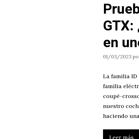
Prueb
GTX: 
en un
01/03/2023
po
La familia ID
familia eléct
coupé-crosso
nuestro coche
haciendo una
Leer más