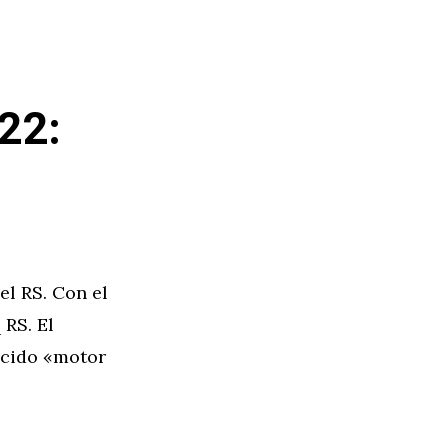
22:
el RS. Con el
 RS. El
ocido «motor