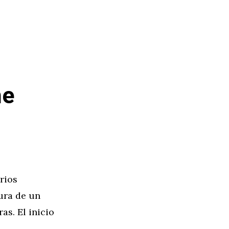
he
rios
tura de un
as. El inicio