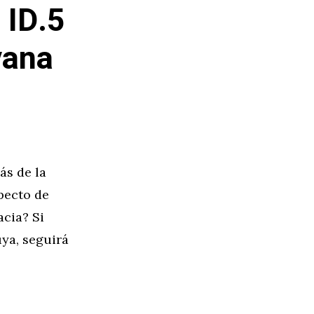
 ID.5
vana
ás de la
pecto de
cia? Si
uya, seguirá