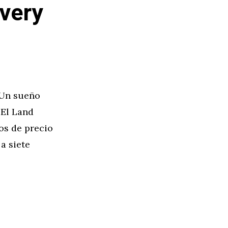
very
¿Un sueño
 El Land
os de precio
a siete