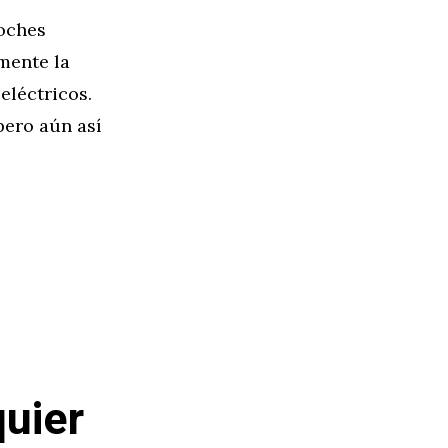
coches
mente la
eléctricos.
pero aún así
quier