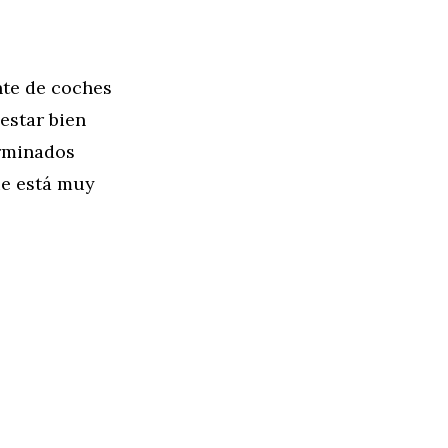
nte de coches
estar bien
erminados
ue está muy