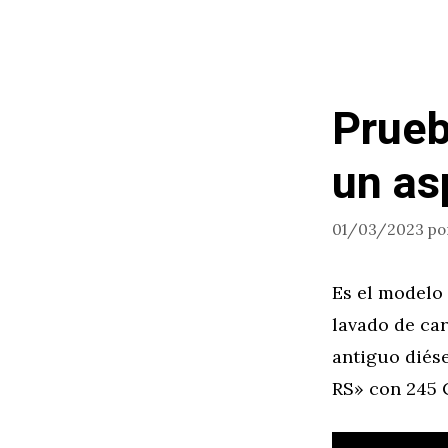
Prueb
un as
01/03/2023
po
Es el modelo 
lavado de ca
antiguo diés
RS» con 245 C