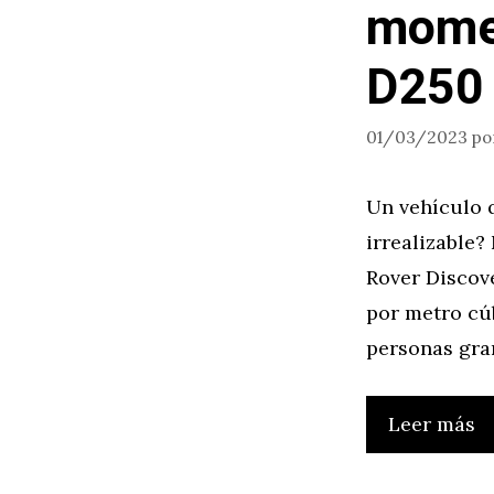
momen
D250 
01/03/2023
po
Un vehículo 
irrealizable?
Rover Discov
por metro cúb
personas gra
Leer más