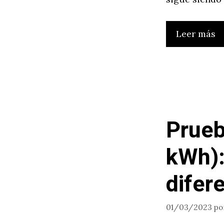
Leer más
Prueb
kWh):
difer
01/03/2023
po