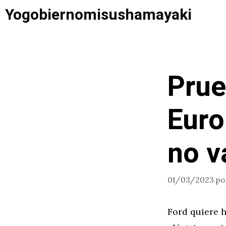
Saltar
Yogobiernomisushamayaki
al
contenido
Prue
Euro
no v
01/03/2023
po
Ford quiere 