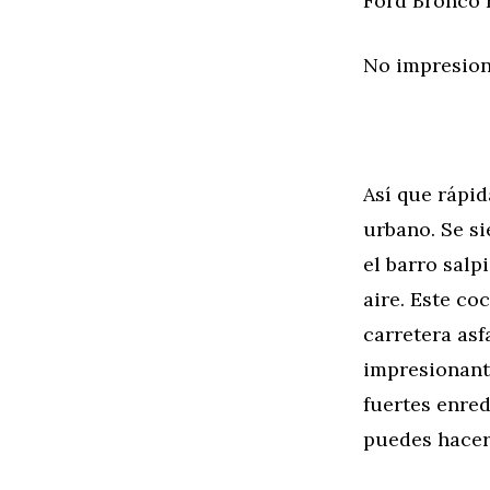
Ford Bronco 
No impresiona
Así que rápi
urbano. Se si
el barro salp
aire. Este c
carretera asf
impresionante
fuertes enred
puedes hace