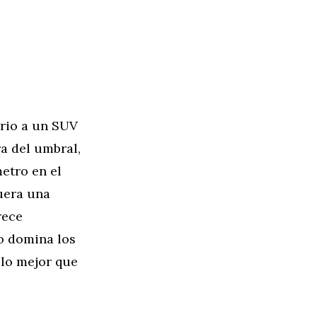
ario a un SUV
a del umbral,
etro en el
uera una
rece
so domina los
 lo mejor que