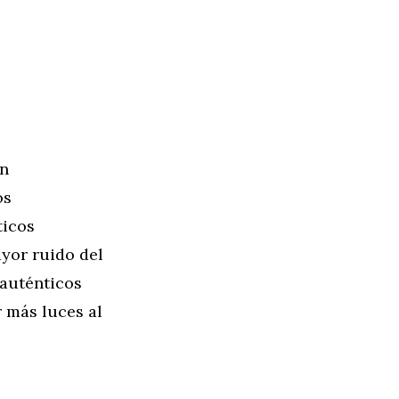
in
os
ticos
yor ruido del
 auténticos
 más luces al