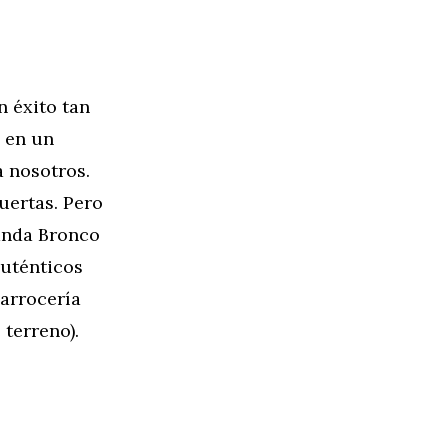
n éxito tan
 en un
a nosotros.
uertas. Pero
anda Bronco
auténticos
carrocería
 terreno).