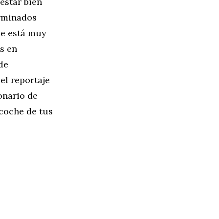
estar bien
erminados
ue está muy
s en
de
el reportaje
onario de
 coche de tus