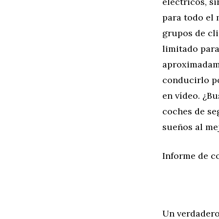
eléctricos, s
para todo el
grupos de cli
limitado para
aproximadame
conducirlo po
en vídeo. ¿B
coches de s
sueños al mej
Informe de c
Un verdader