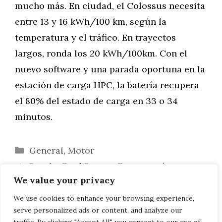
mucho más. En ciudad, el Colossus necesita
entre 13 y 16 kWh/100 km, según la
temperatura y el tráfico. En trayectos
largos, ronda los 20 kWh/100km. Con el
nuevo software y una parada oportuna en la
estación de carga HPC, la batería recupera
el 80% del estado de carga en 33 o 34
minutos.
Categorías
General
,
Motor
Prueba Ford Bronco Europa: más
We value your privacy
todoterreno no va
Prueba Skoda Fabia: El coche pequeño
We use cookies to enhance your browsing experience,
serve personalized ads or content, and analyze our
que ya no lo es