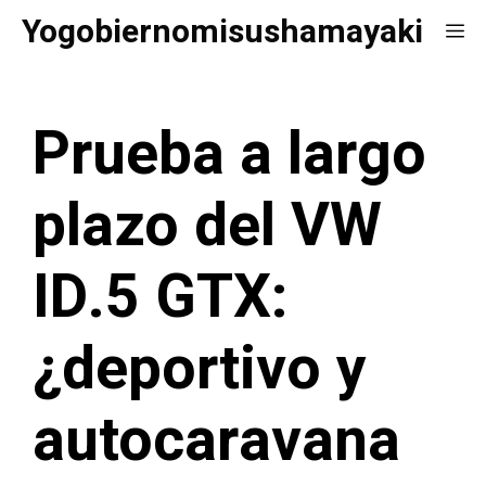
Saltar
Yogobiernomisushamayaki
Me
al
contenido
Prueba a largo
plazo del VW
ID.5 GTX:
¿deportivo y
autocaravana