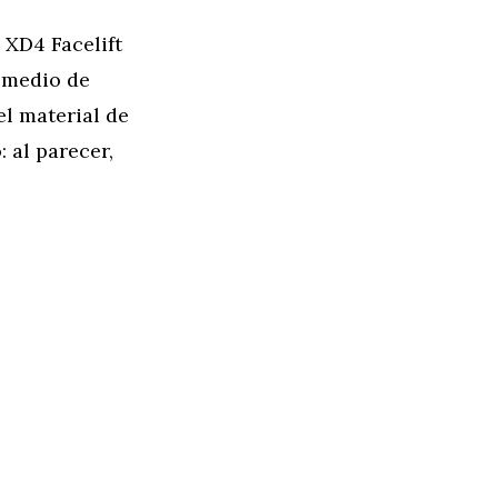
 XD4 Facelift
 medio de
l material de
 al parecer,