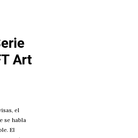
erie
T Art
isas, el
e se habla
le. El