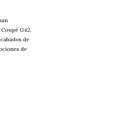
nan
2 Coupé G42.
 acabados de
opciones de