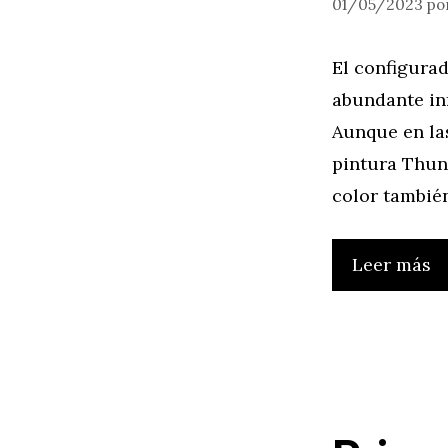
01/05/2023
po
El configurad
abundante in
Aunque en las
pintura Thun
color tambié
Leer más