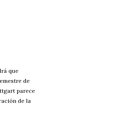
drá que
semestre de
ttgart parece
ación de la