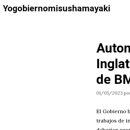
Saltar
Yogobiernomisushamayaki
al
contenido
Auton
Ingla
de B
01/05/2023
po
El Gobierno 
trabajos de 
deberían pro