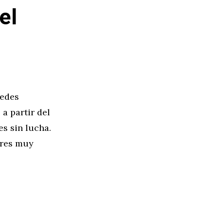
el
cedes
a partir del
s sin lucha.
ores muy