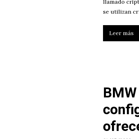
llamado cript
se utilizan 
Leer más
BMW S
config
ofrec