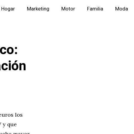
Hogar
Marketing
Motor
Familia
Moda
co:
ación
euros los
W y que
mucho mayor