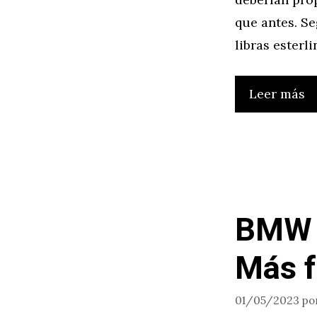
que antes. S
libras esterl
Leer más
BMW A
Más f
01/05/2023
po