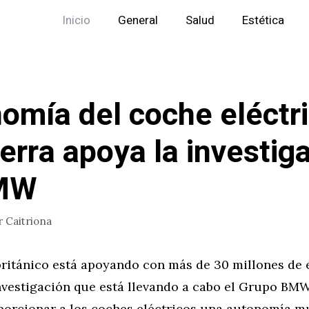
Inicio
General
Salud
Estética
omía del coche eléctri
terra apoya la investig
MW
r
Caitriona
británico está apoyando con más de 30 millones de 
investigación que está llevando a cabo el Grupo BM
porcionar a los coches eléctricos una autonomía 