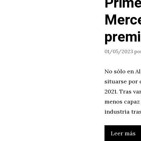
Prime
Merce
prem
01/05/2023
po
No sólo en A
situarse por
2021. Tras va
menos capaz 
industria tra
Leer más