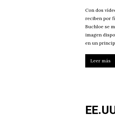
Con dos víde
reciben por 
Buchloe se m
imagen dispon
en un princi
Leer más
EE.UU