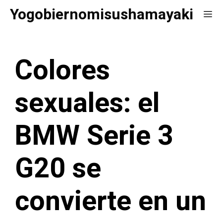
Saltar
Yogobiernomisushamayaki
Me
al
contenido
Colores
sexuales: el
BMW Serie 3
G20 se
convierte en un