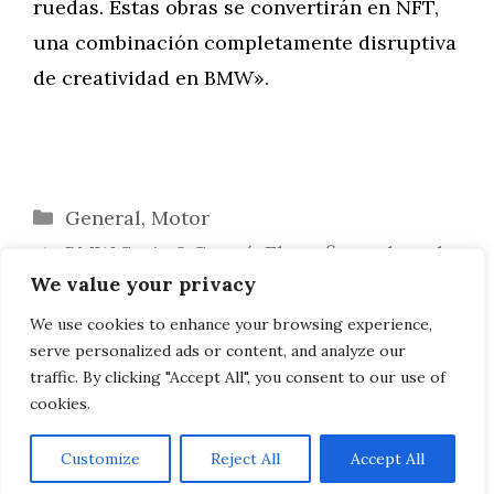
ruedas. Estas obras se convertirán en NFT,
una combinación completamente disruptiva
de creatividad en BMW».
Categorías
General
,
Motor
BMW Serie 2 Coupé: El configurador y la
We value your privacy
lista de precios ofrecen detalles
EE.UU.: Mercedes y AMG retirarán casi
We use cookies to enhance your browsing experience,
serve personalized ads or content, and analyze our
todos los V8 del mercado en 2022
traffic. By clicking "Accept All", you consent to our use of
cookies.
Customize
Reject All
Accept All
AVISO LEGAL, POLITICA DE PRIVACIDAD, COOKIES