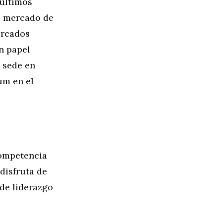
 últimos
l mercado de
ercados
n papel
 sede en
um en el
competencia
disfruta de
de liderazgo