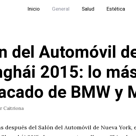
Inicio
General
Salud
Estética
n del Automóvil d
ghái 2015: lo má
acado de BMW y 
or
Caitriona
s después del Salón del Automóvil de Nueva York, e