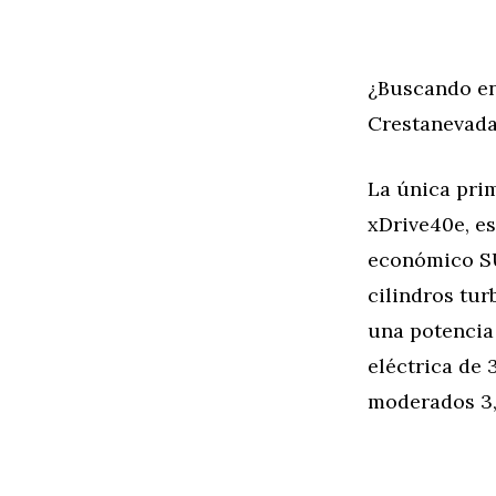
¿Buscando en
Crestanevada
La única pri
xDrive40e, es
económico SU
cilindros tu
una potencia
eléctrica de 
moderados 3,3