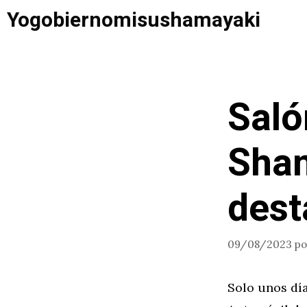
Saltar
Yogobiernomisushamayaki
al
contenido
Saló
Shan
dest
09/08/2023
p
Solo unos día