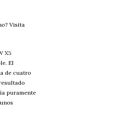
o? Visita
W X5
le. El
a de cuatro
resultado
mía puramente
 unos