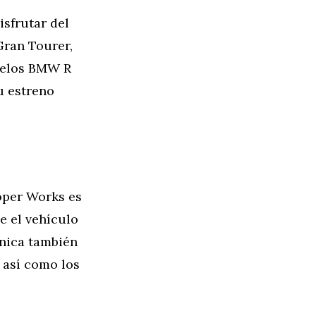
isfrutar del
Gran Tourer,
odelos BMW R
u estreno
oper Works es
e el vehículo
ánica también
 así como los