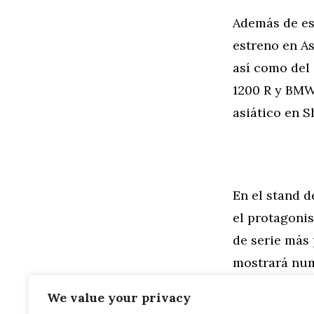
Además de est
estreno en As
así como del
1200 R y BMW
asiático en S
En el stand 
el protagoni
de serie más 
mostrará nume
modelos tod
We value your privacy