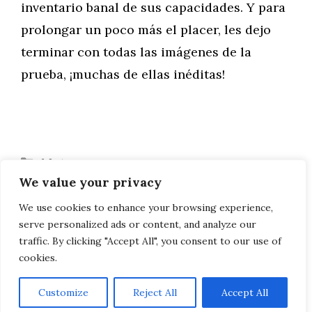
inventario banal de sus capacidades. Y para
prolongar un poco más el placer, les dejo
terminar con todas las imágenes de la
prueba, ¡muchas de ellas inéditas!
Categorías
Motor
We value your privacy
Mercedes: Una versión S para el AMG GT
Roadster
We use cookies to enhance your browsing experience,
serve personalized ads or content, and analyze our
Peugeot 508 SW: ¡y ahora el familiar!
traffic. By clicking "Accept All", you consent to our use of
cookies.
Customize
Reject All
Accept All
AVISO LEGAL, POLITICA DE PRIVACIDAD, COOKIES