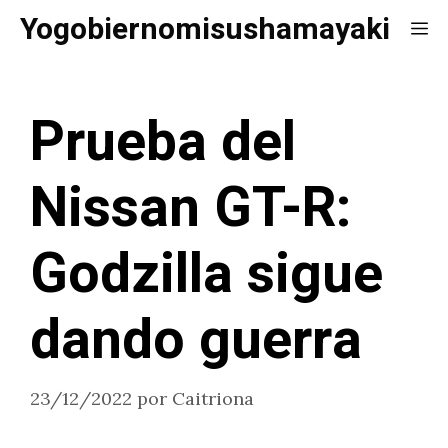
Saltar
Yogobiernomisushamayaki
Me
al
contenido
Prueba del
Nissan GT-R:
Godzilla sigue
dando guerra
23/12/2022
por
Caitriona