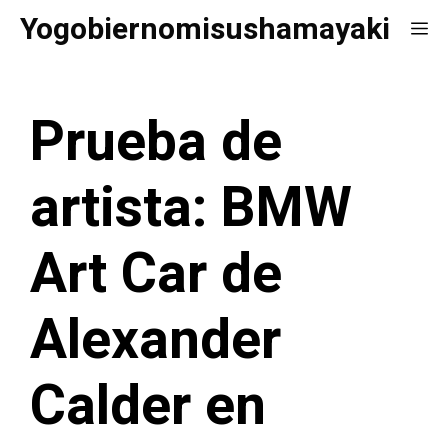
Saltar
Yogobiernomisushamayaki
Me
al
contenido
Prueba de
artista: BMW
Art Car de
Alexander
Calder en