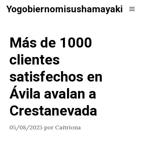
Saltar
Yogobiernomisushamayaki
Me
al
contenido
Más de 1000
clientes
satisfechos en
Ávila avalan a
Crestanevada
05/08/2025
por
Caitriona