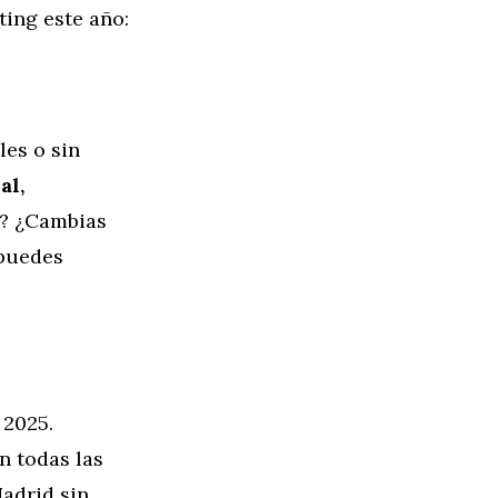
ting este año:
es o sin
al,
s? ¿Cambias
 puedes
 2025.
n todas las
Madrid sin