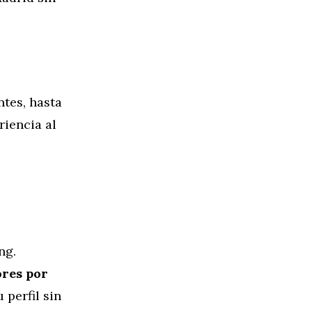
tes, hasta
riencia al
ng.
ores por
 perfil sin