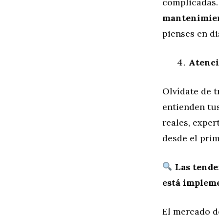
complicadas.
mantenimient
pienses en dis
Atenci
Olvídate de t
entienden tu
reales, exper
desde el pri
Las tende
está implem
El mercado d