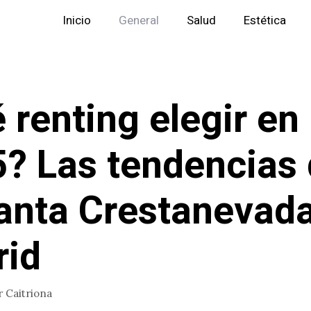
Inicio
General
Salud
Estética
 renting elegir en
? Las tendencias
anta Crestanevad
rid
r
Caitriona