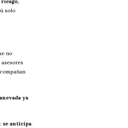
 riesgo,
tú solo
ue no
 asesores
e acompañan
tanevada ya
a:
se anticipa
.