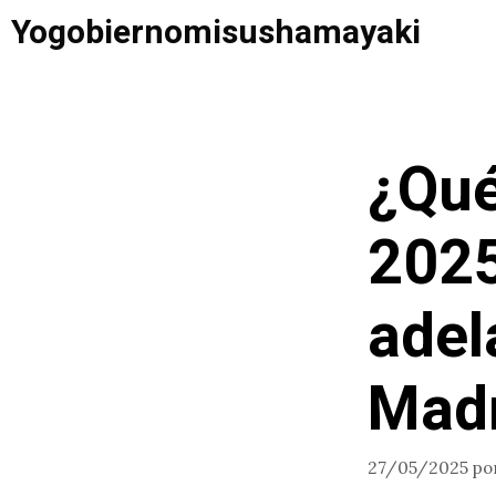
Saltar
Yogobiernomisushamayaki
al
contenido
¿Qué
2025
adel
Mad
27/05/2025
po