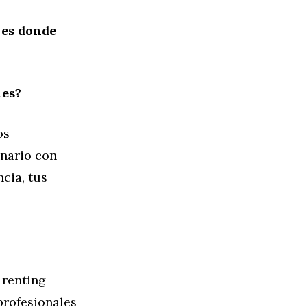
 es donde
nes?
os
onario con
cia, tus
 renting
profesionales