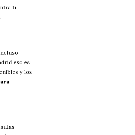
tra ti.
s
.
incluso
drid eso es
enibles y los
para
usulas