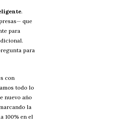
eligente
.
mpresas— que
nte para
dicional.
pregunta para
es con
tamos todo lo
te nuevo año
 marcando la
da 100% en el