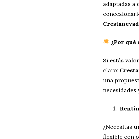
adaptadas a d
concesionari
Crestanevada
¿Por qué 
Si estás valo
claro:
Cresta
una propuesta
necesidades y
Rentin
¿Necesitas u
flexible con 