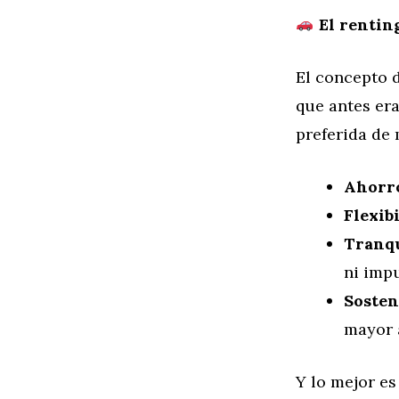
El rentin
El concepto 
que antes era
preferida de
Ahorr
Flexib
Tranqu
ni imp
Sosten
mayor 
Y lo mejor es