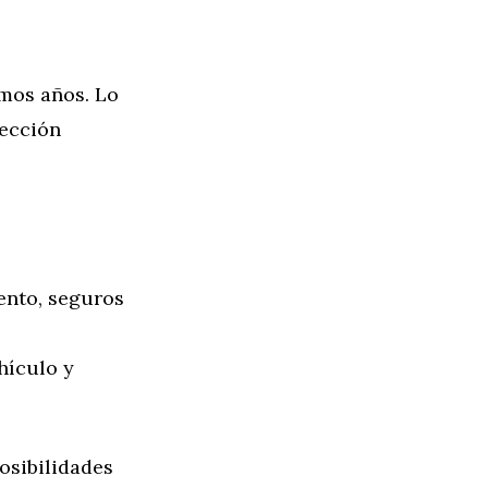
imos años. Lo
lección
ento, seguros
hículo y
osibilidades