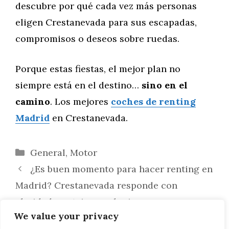
descubre por qué cada vez más personas
eligen Crestanevada para sus escapadas,
compromisos o deseos sobre ruedas.
Porque estas fiestas, el mejor plan no
siempre está en el destino…
sino en el
camino
. Los mejores
coches de renting
Madrid
en Crestanevada.
Categorías
General
,
Motor
¿Es buen momento para hacer renting en
Madrid? Crestanevada responde con
claridad, ventajas y soluciones
We value your privacy
¿Qué renting elegir en 2025? Las