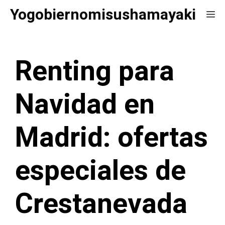
Saltar
Yogobiernomisushamayaki
Me
al
contenido
Renting para
Navidad en
Madrid: ofertas
especiales de
Crestanevada