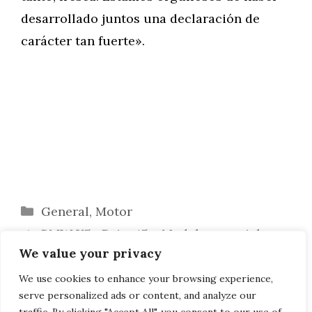
desarrollado juntos una declaración de
carácter tan fuerte».
Categorías
General
,
Motor
BMW X5 xDrive45e: Modelo especial
We value your privacy
individual en Gris Lime Rock
Espectáculo láser: BMW iX en el punto
We use cookies to enhance your browsing experience,
serve personalized ads or content, and analyze our
de mira del láser más potente del mundo