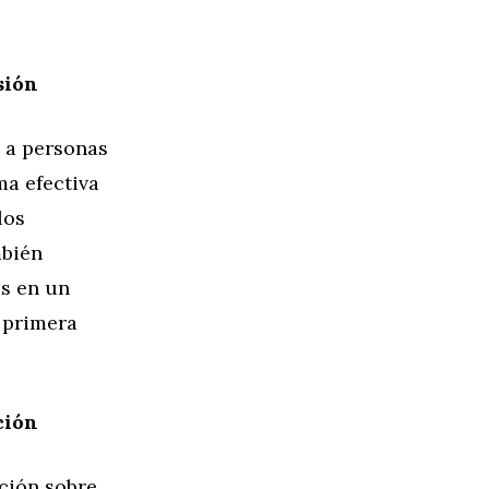
sión
 a personas
ma efectiva
los
mbién
os en un
 primera
ción
ción sobre