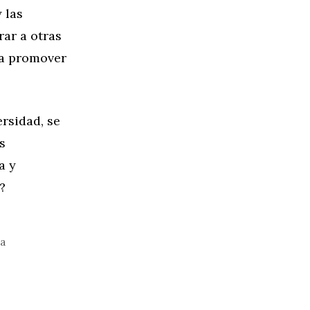
 las
ar a otras
ra promover
ersidad, se
s
a y
?
ia