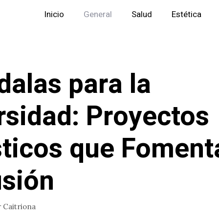
Inicio
General
Salud
Estética
alas para la
rsidad: Proyectos
sticos que Foment
usión
r
Caitriona