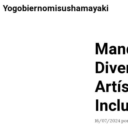
Saltar
Yogobiernomisushamayaki
al
contenido
Mand
Dive
Artí
Incl
16/07/2024
po