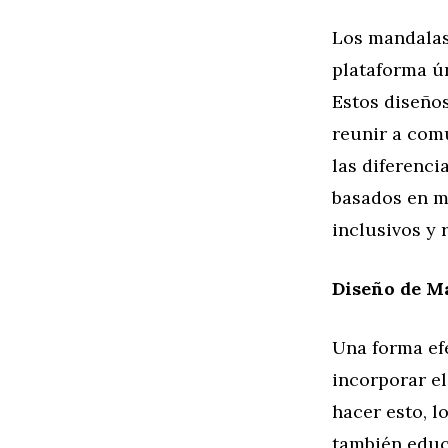
Los mandalas,
plataforma ún
Estos diseño
reunir a com
las diferenci
basados en m
inclusivos y 
Diseño de Ma
Una forma efe
incorporar el
hacer esto, l
también educa