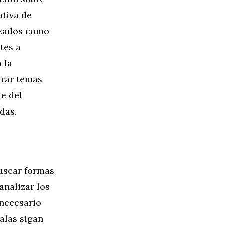
ativa de
izados como
tes a
 la
orar temas
te del
das.
buscar formas
analizar los
 necesario
alas sigan