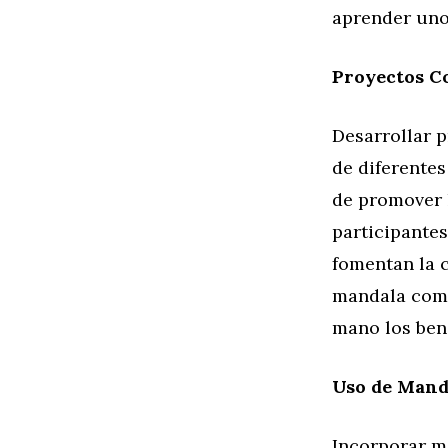
aprender uno
Proyectos Co
Desarrollar 
de diferentes
de promover l
participantes
fomentan la c
mandala comu
mano los bene
Uso de Manda
Incorporar m