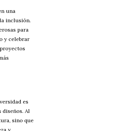
cen una
a inclusión.
erosas para
o y celebrar
 proyectos
 más
iversidad es
 diseños. Al
tura, sino que
eza y