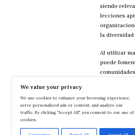
siendo releva
lecciones ap
organizacion
la diversidad 
Al utilizar m
puede foment
comunidades,
comprensiva.
We value your privacy
We use cookies to enhance your browsing experience,
Categorías
Familia
,
Gen
serve personalized ads or content, and analyze our
Mandalas co
Moda DIY Re
traffic. By clicking "Accept All", you consent to our use of
cookies.
Customize
Reject All
Accept All