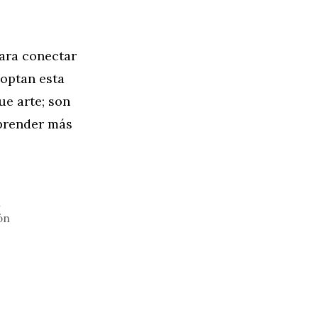
para conectar
optan esta
e arte; son
prender más
n
ón