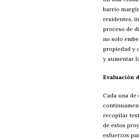
barrio margi
residentes, i
proceso de di
no solo embe
propiedad y 
y aumentar l
Evaluación d
Cada una de e
continuament
recopilar tes
de estos pro
esfuerzos par