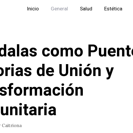
Inicio
General
Salud
Estética
alas como Puent
orias de Unión y
sformación
nitaria
r
Caitriona