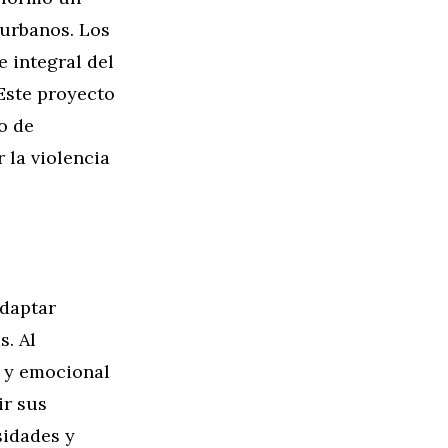
urbanos. Los
e integral del
 Este proyecto
o de
 la violencia
adaptar
. Al
l y emocional
ir sus
sidades y