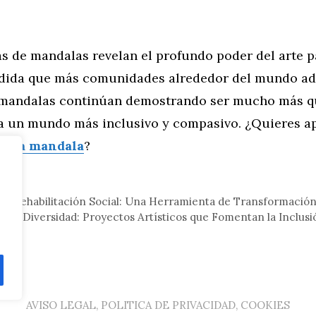
as de mandalas revelan el profundo poder del arte 
edida que más comunidades alrededor del mundo ad
s mandalas continúan demostrando ser mucho más qu
a un mundo más inclusivo y compasivo. ¿Quieres a
dala mandala
?
eral
la Rehabilitación Social: Una Herramienta de Transformació
a la Diversidad: Proyectos Artísticos que Fomentan la Inclusi
AVISO LEGAL, POLITICA DE PRIVACIDAD, COOKIES