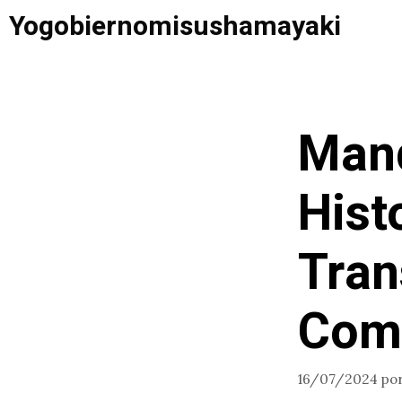
Saltar
Yogobiernomisushamayaki
al
contenido
Mand
Hist
Tran
Comu
16/07/2024
po