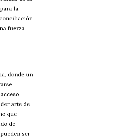
 para la
econciliación
na fuerza
ia, donde un
rarse
 acceso
nder arte de
ino que
ido de
 pueden ser