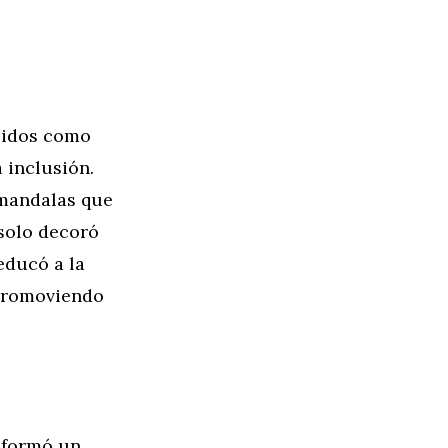
cidos como
 inclusión.
 mandalas que
 solo decoró
educó a la
 promoviendo
sformó un