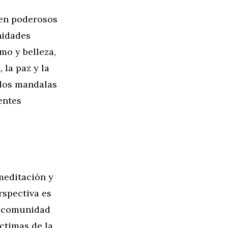
 en poderosos
nidades
mo y belleza,
 la paz y la
 los mandalas
entes
meditación y
rspectiva es
a comunidad
ctimas de la