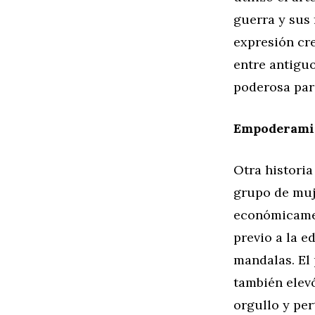
guerra y sus 
expresión cre
entre antigu
poderosa para
Empoderamie
Otra histori
grupo de muj
económicamen
previo a la e
mandalas. El
también elev
orgullo y pe