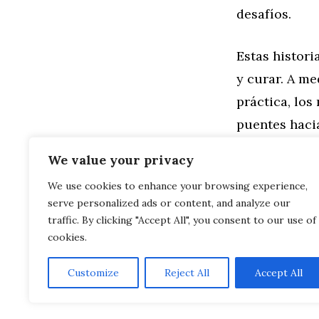
desafíos.
Estas histori
y curar. A m
práctica, lo
puentes haci
sobre el
man
We value your privacy
We use cookies to enhance your browsing experience,
Categorías
Familia
,
Gen
serve personalized ads or content, and analyze our
Mandalas en 
Mandalas par
traffic. By clicking "Accept All", you consent to our use of
cookies.
Customize
Reject All
Accept All