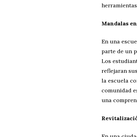
herramientas
Mandalas en 
En una escue
parte de un p
Los estudiant
reflejaran su
la escuela co
comunidad es
una comprens
Revitalizac
En una ciuda