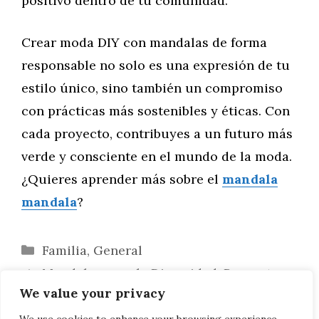
positivo dentro de tu comunidad.
Crear moda DIY con mandalas de forma
responsable no solo es una expresión de tu
estilo único, sino también un compromiso
con prácticas más sostenibles y éticas. Con
cada proyecto, contribuyes a un futuro más
verde y consciente en el mundo de la moda.
¿Quieres aprender más sobre el
mandala
mandala
?
Categorías
Familia
,
General
Mandalas para la Diversidad: Proyectos
We value your privacy
Artísticos que Fomentan la Inclusión
Mariposas en la Música y la Danza: