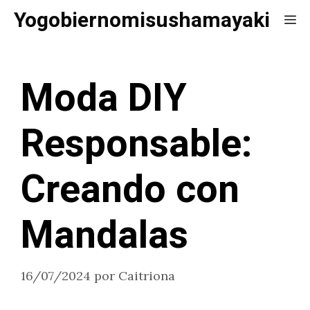
Saltar
Yogobiernomisushamayaki
Me
al
contenido
Moda DIY
Responsable:
Creando con
Mandalas
16/07/2024
por
Caitriona