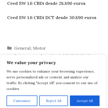
Ceed SW 1.6 CRDi desde 28.890 euros
Ceed SW 1.6 CRDi DCT desde 30.890 euros
Categorías
General
,
Motor
Primera conducción del BMW M340i
We value your privacy
xDrive: va de lado sin problemas
El nuevo Porsche 718 T como Cayman y
We use cookies to enhance your browsing experience,
serve personalized ads or content, and analyze our
Boxster
traffic. By clicking "Accept All", you consent to our use of
cookies.
Customize
Reject All
Accept All
AVISO LEGAL, POLITICA DE PRIVACIDAD, COOKIES