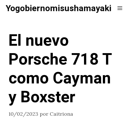
Saltar
Yogobiernomisushamayaki
Me
al
contenido
El nuevo
Porsche 718 T
como Cayman
y Boxster
10/02/2023
por
Caitriona