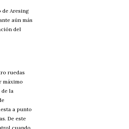
 de Aresing
iante aún más
ación del
tro ruedas
ar máximo
 de la
de
uesta a punto
as. De este
ontrol cuando