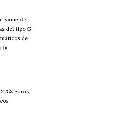
ativamente
as del tipo G-
umáticos de
 la
2.758 euros,
icos