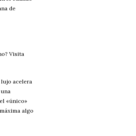
ana de
o? Visita
 lujo acelera
 una
el «único»
 máxima algo