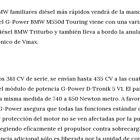
MW familiares diésel más rápidos vendrá de la mano
: el G-Power BMW M550d Touring viene con una var
iésel BMW Triturbo y también lleva a bordo la anul
ónico de Vmax.
os 381 CV de serie, se envían hasta 435 CV a las cua
r el módulo de potencia G-Power D-Tronik 5 V1. El p
a misma medida de 740 a 850 Newton metro. A favor
 G-Power asegura que todas las funciones estándar 
 protección del motor no se ven afectadas por la p
tegiendo eficazmente el propulsor contra sobrecarg
ncia adicional sólo es liberada por la unidad de c