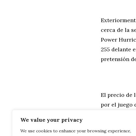
Exteriorment
cerca de la s
Power Hurrica
255 delante 
pretensión de
El precio de 
por el juego
incluidos.
We value your privacy
We use cookies to enhance your browsing experience,
Categorías
General
,
Mo