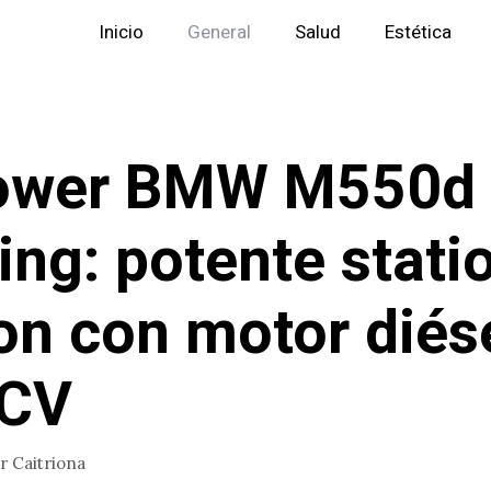
Inicio
General
Salud
Estética
ower BMW M550d
ing: potente stati
n con motor diés
 CV
or
Caitriona