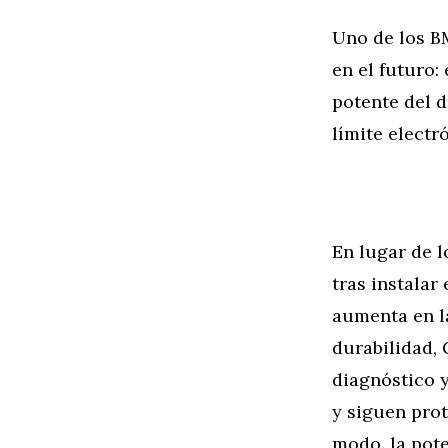
Uno de los B
en el futuro
potente del d
límite electr
En lugar de l
tras instala
aumenta en l
durabilidad,
diagnóstico y
y siguen pro
modo, la pote