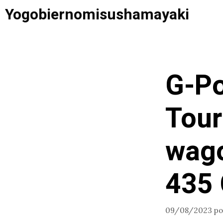
Saltar
Yogobiernomisushamayaki
al
contenido
G-P
Tour
wago
435
09/08/2023
p