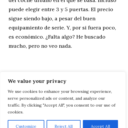
del coche urbano en el que se basa. Incluso
puede elegir entre 3 y 5 puertas. El precio
sigue siendo bajo, a pesar del buen
equipamiento de serie. Y, por si fuera poco,
es económico. ¿Falta algo? He buscado
mucho, pero no veo nada.
We value your privacy
Categorías
Motor
Audi R8 V10 Performance Test Drive
We use cookies to enhance your browsing experience,
serve personalized ads or content, and analyze our
Ford Focus ST
traffic. By clicking "Accept All", you consent to our use of
cookies.
Customize
Reject All
Accept All