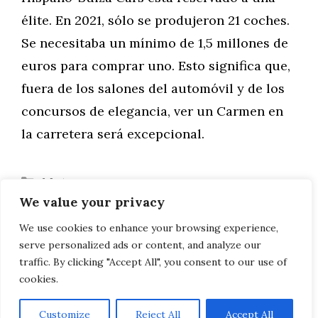
élite. En 2021, sólo se produjeron 21 coches.
Se necesitaba un mínimo de 1,5 millones de
euros para comprar uno. Esto significa que,
fuera de los salones del automóvil y de los
concursos de elegancia, ver un Carmen en
la carretera será excepcional.
Categorías
Motor
We value your privacy
¿Cómo mejorar la autonomía de tu
coche eléctrico?
We use cookies to enhance your browsing experience,
serve personalized ads or content, and analyze our
¿Qué son los anuncios de Twitter?
traffic. By clicking "Accept All", you consent to our use of
cookies.
Customize
Reject All
Accept All