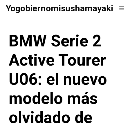
Saltar
Yogobiernomisushamayaki
Me
al
contenido
BMW Serie 2
Active Tourer
U06: el nuevo
modelo más
olvidado de