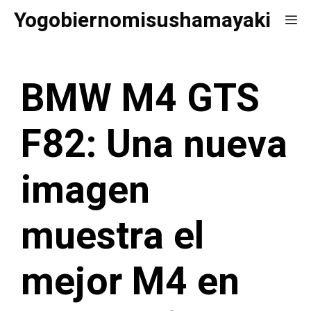
Saltar
Yogobiernomisushamayaki
Me
al
contenido
BMW M4 GTS
F82: Una nueva
imagen
muestra el
mejor M4 en