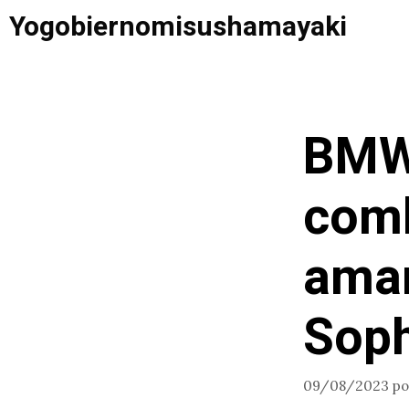
Saltar
Yogobiernomisushamayaki
al
contenido
BMW 
comb
amar
Soph
09/08/2023
p