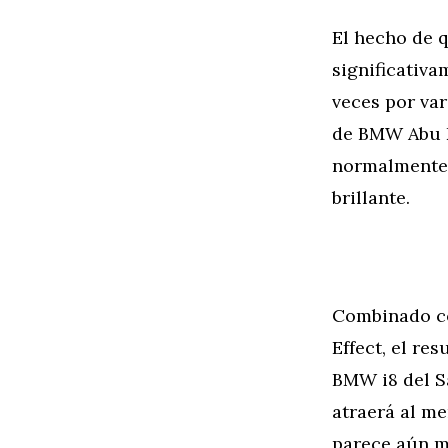
El hecho de 
significativ
veces por var
de BMW Abu D
normalmente 
brillante.
Combinado co
Effect, el r
BMW i8 del S
atraerá al me
parece aún m