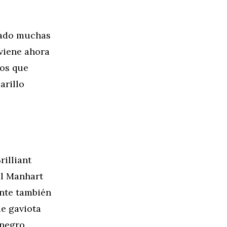
bado muchas
 viene ahora
tos que
arillo
illiant
al Manhart
nte también
de gaviota
 negro