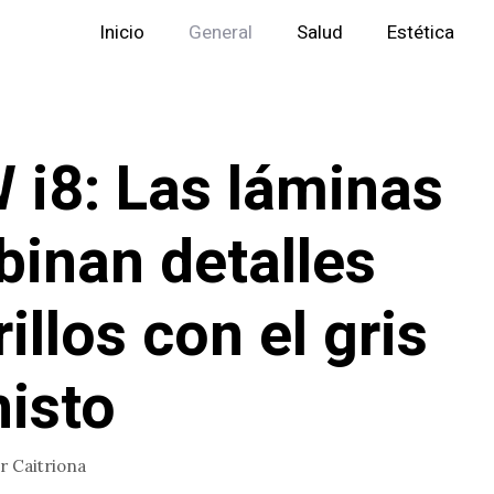
Inicio
General
Salud
Estética
i8: Las láminas
inan detalles
illos con el gris
isto
or
Caitriona