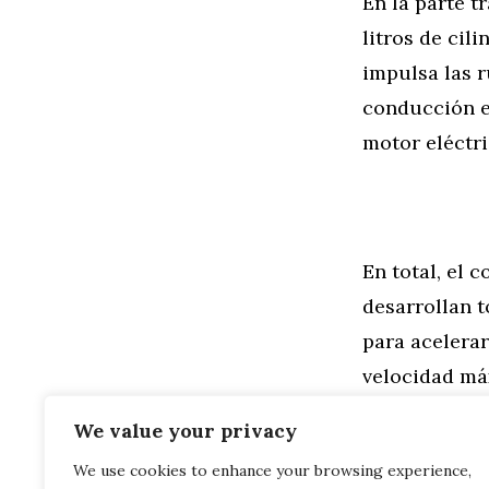
En la parte t
litros de cil
impulsa las r
conducción es
motor eléctri
En total, el
desarrollan t
para acelera
velocidad máx
tanto, sin u
We value your privacy
We use cookies to enhance your browsing experience,
Categorías
General
,
Mo