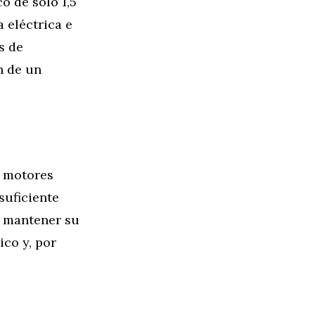
o de sólo 1,5
a eléctrica e
s de
n de un
s motores
suficiente
e mantener su
ico y, por