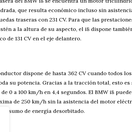
rasera del BMW i8 se encuentra un motor tricilíndric
indrada, que resulta económico incluso sin asistenci
uedas traseras con 231 CV. Para que las prestacione
tén a la altura de su aspecto, el i8 dispone tambié
co de 131 CV en el eje delantero.
 conductor dispone de hasta 362 CV cuando todos lo
oda su potencia. Gracias a la tracción total, esto es 
r de 0 a 100 km/h en 4,4 segundos. El BMW i8 pued
ima de 250 km/h sin la asistencia del motor eléctr
n consumo de energía desorbitado.
tor