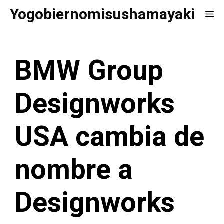
Saltar
Yogobiernomisushamayaki
Me
al
contenido
BMW Group
Designworks
USA cambia de
nombre a
Designworks