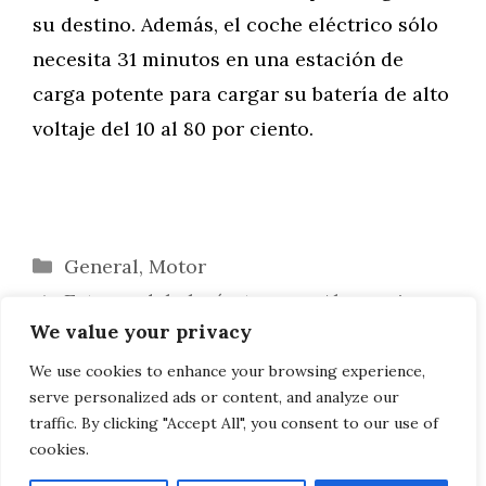
su destino. Además, el coche eléctrico sólo
necesita 31 minutos en una estación de
carga potente para cargar su batería de alto
voltaje del 10 al 80 por ciento.
Categorías
General
,
Motor
Estreno del alerón trasero: Akrapovic
We value your privacy
aero tuning para BMW M4 y M3
Gran Turismo 7: BMW M2 F87 ahora
We use cookies to enhance your browsing experience,
serve personalized ads or content, and analyze our
también en Playstation 5
traffic. By clicking "Accept All", you consent to our use of
cookies.