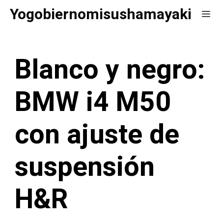
Saltar
Yogobiernomisushamayaki
Me
al
contenido
Blanco y negro:
BMW i4 M50
con ajuste de
suspensión
H&R