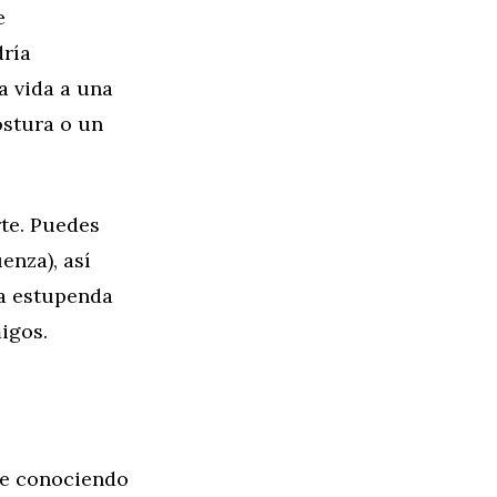
e
dría
a vida a una
ostura o un
rte. Puedes
enza), así
ma estupenda
igos.
de conociendo