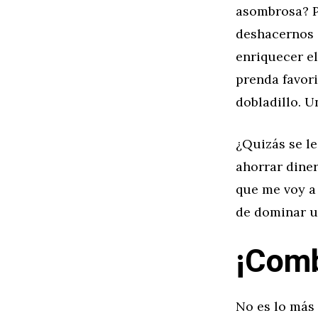
asombrosa? P
deshacernos 
enriquecer el
prenda favor
dobladillo. U
¿Quizás se le
ahorrar diner
que me voy a
de dominar u
¡Comb
No es lo más