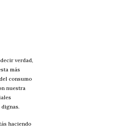
 decir verdad,
esta más
n del consumo
on nuestra
iales
 dignas.
tás haciendo