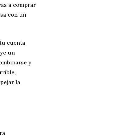
vas a comprar
asa con un
 tu cuenta
uye un
combinarse y
rible,
pejar la
ra