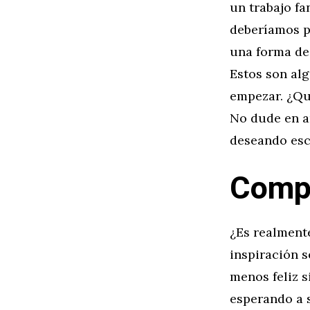
un trabajo fa
deberíamos pr
una forma de 
Estos son al
empezar. ¿Qu
No dude en a
deseando esc
Compr
¿Es realment
inspiración s
menos feliz s
esperando a 