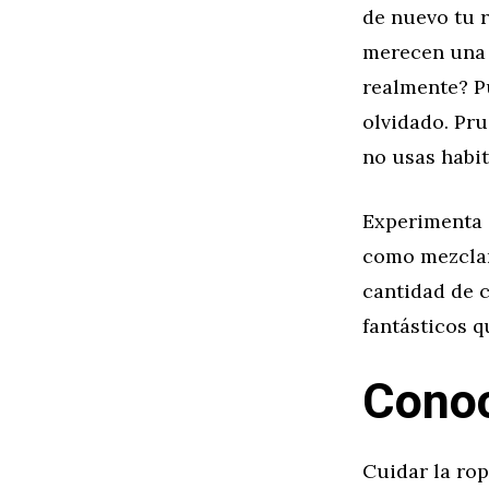
de nuevo tu r
merecen una 
realmente? P
olvidado. Pr
no usas habi
Experimenta 
como mezclan
cantidad de c
fantásticos q
Conoc
Cuidar la ro