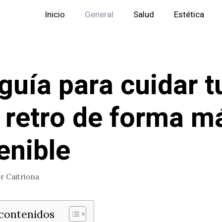
Inicio
General
Salud
Estética
guía para cuidar t
 retro de forma m
enible
or
Caitriona
 contenidos