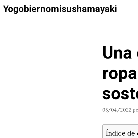
Saltar
Yogobiernomisushamayaki
al
contenido
Una 
ropa
sost
05/04/2022
p
Índice de