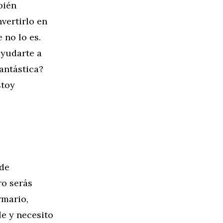
bién
vertirlo en
 no lo es.
yudarte a
antástica?
stoy
 de
ro serás
rmario,
e y necesito