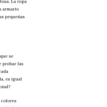
tosa. La ropa
n armario
las pequeñas
que se
e probar las
cada
a, es igual
sonal?
 colores