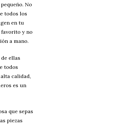
s pequeño. No
de todos los
agen en tu
 favorito y no
ción a mano.
 de ellas
e todos
alta calidad,
deros es un
cosa que sepas
as piezas