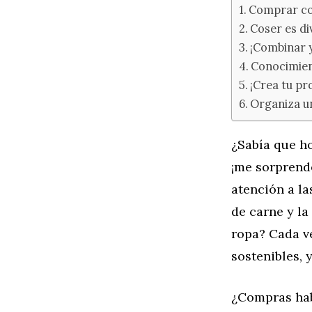
Comprar co
Coser es di
¡Combinar 
Conocimien
¡Crea tu pro
Organiza u
¿Sabía que ho
¡me sorprende
atención a l
de carne y l
ropa? Cada v
sostenibles, 
¿Compras hab