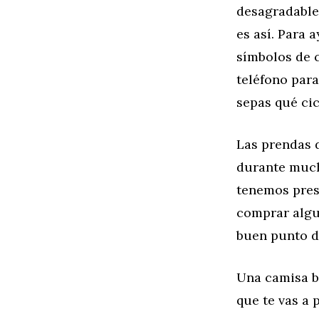
desagradable
es así. Para 
símbolos de c
teléfono para
sepas qué cic
Las prendas d
durante much
tenemos presu
comprar algu
buen punto d
Una camisa bl
que te vas a 