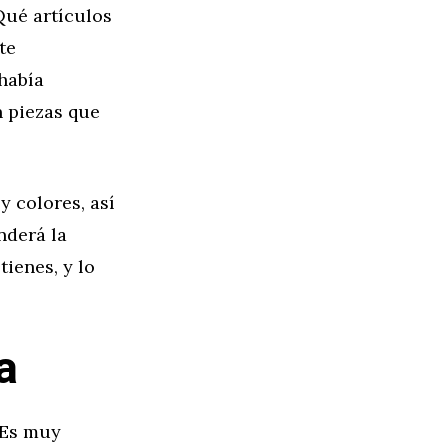
Qué artículos
te
había
n piezas que
 colores, así
nderá la
ienes, y lo
a
 Es muy