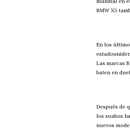
mundial en el
BMW X5 tambi
En los último
estadouniden
Las marcas B
baten en duel
Después de q
los suabos h
nuevos model