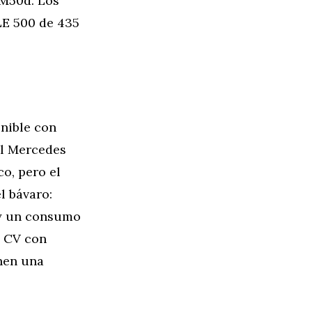
 M50d. Los
LE 500 de 435
onible con
el Mercedes
o, pero el
l bávaro:
 y un consumo
2 CV con
nen una