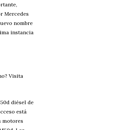
rtante,
ior Mercedes
 nuevo nombre
tima instancia
o? Visita
250d diésel de
acceso está
os motores