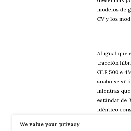
diésel más p
modelos de g
CV y los mod
Al igual que
tracción híbr
GLE 500 e 4Ma
suabo se sitú
mientras que
estándar de 3
idéntico con
autonomía pu
We value your privacy