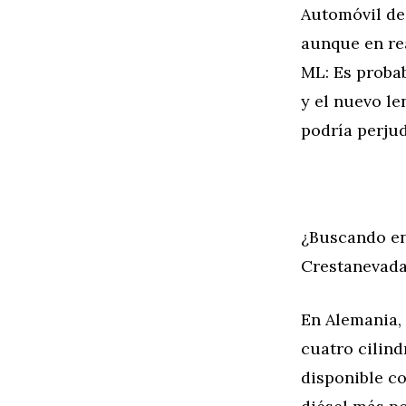
Automóvil de
aunque en rea
ML: Es proba
y el nuevo le
podría perju
¿Buscando en
Crestanevada
En Alemania, 
cuatro cilind
disponible co