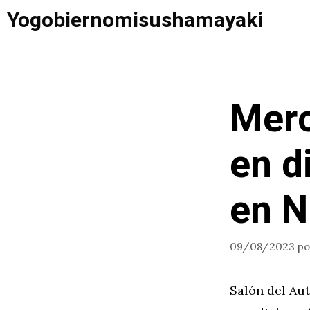
Saltar
Yogobiernomisushamayaki
al
contenido
Merc
en d
en N
09/08/2023
p
Salón del Au