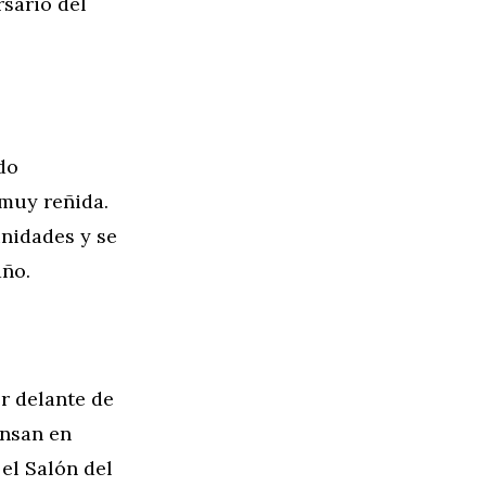
rsario del
do
muy reñida.
nidades y se
año.
r delante de
ansan en
el Salón del