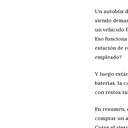
Un autobús de
siendo demas
un vehículo f
Eso funciona 
estación de r
empleado?
Y luego están
baterías, la
con restos t
En resumen, 
comprar un a
Corre el ries