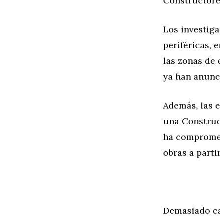
Constructore
Los investiga
periféricas, 
las zonas de 
ya han anunc
Además, las 
una Construcc
ha compromet
obras a parti
Demasiado ca