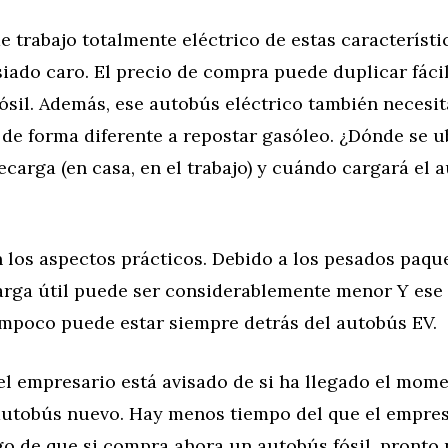
 trabajo totalmente eléctrico de estas característi
iado caro. El precio de compra puede duplicar fáci
ósil. Además, ese autobús eléctrico también necesit
de forma diferente a repostar gasóleo. ¿Dónde se u
ecarga (en casa, en el trabajo) y cuándo cargará el 
 los aspectos prácticos. Debido a los pesados paqu
 carga útil puede ser considerablemente menor Y es
ampoco puede estar siempre detrás del autobús EV.
el empresario está avisado de si ha llegado el mom
utobús nuevo. Hay menos tiempo del que el empres
go de que si compra ahora un autobús fósil, pronto