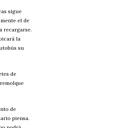
cas sigue
lmente el de
a recargarse.
bicará la
autobús su
etes de
e remolque
ento de
ario piensa.
 no podrá