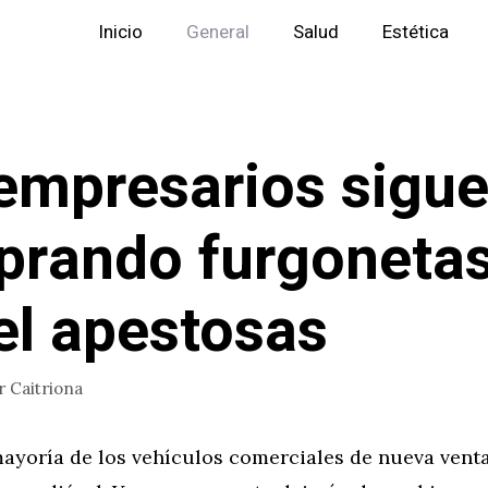
Inicio
General
Salud
Estética
empresarios sigu
rando furgoneta
el apestosas
r
Caitriona
ayoría de los vehículos comerciales de nueva vent