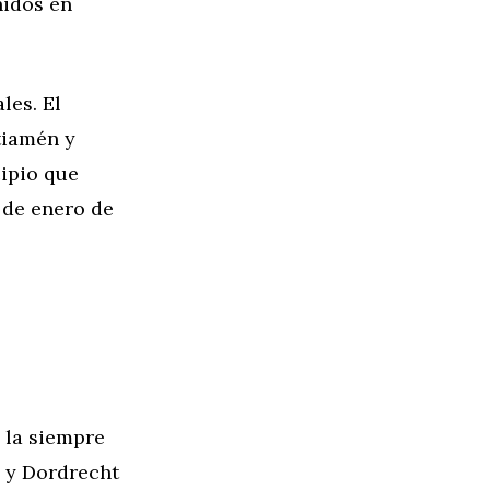
nidos en
les. El
tiamén y
cipio que
 de enero de
 la siempre
 y Dordrecht