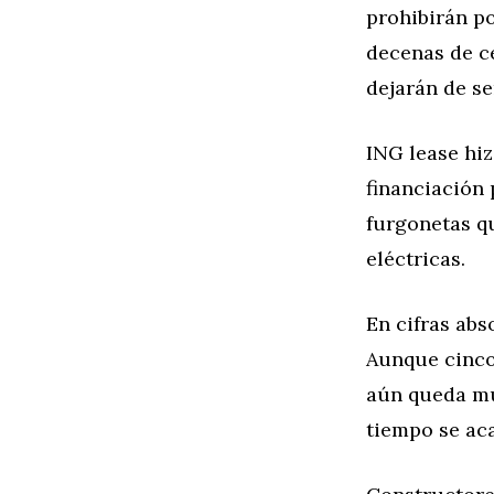
prohibirán p
decenas de c
dejarán de se
ING lease hiz
financiación 
furgonetas qu
eléctricas.
En cifras abs
Aunque cinco
aún queda mu
tiempo se ac