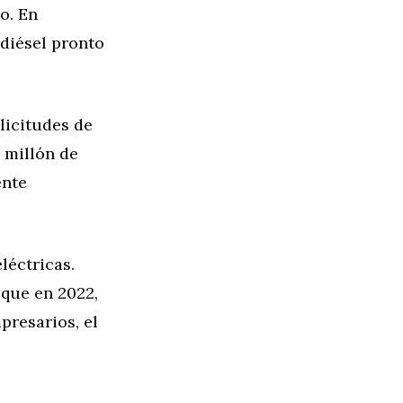
o. En
diésel pronto
licitudes de
i millón de
ente
léctricas.
 que en 2022,
resarios, el