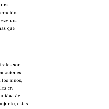
r una
eración.
frece una
mas que
trales son
 emociones
los niños,
les en
tunidad de
njunto, estas