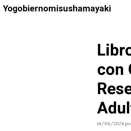
Saltar
Yogobiernomisushamayaki
al
contenido
Libr
con 
Rese
Adul
14/04/2024
po