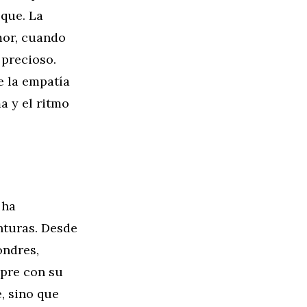
que. La
mor, cuando
 precioso.
e la empatía
a y el ritmo
 ha
nturas. Desde
ondres,
pre con su
e, sino que