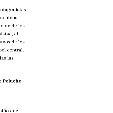
rotagonistas
ra niños
ción de los
istad, el
gunos de los
el central,
das las
e Peluche
 niño que