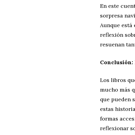
En este cuent
sorpresa nav
Aunque está e
reflexión sob
resuenan tan
Conclusión: 
Los libros q
mucho más qu
que pueden s
estas histori
formas accesi
reflexionar 