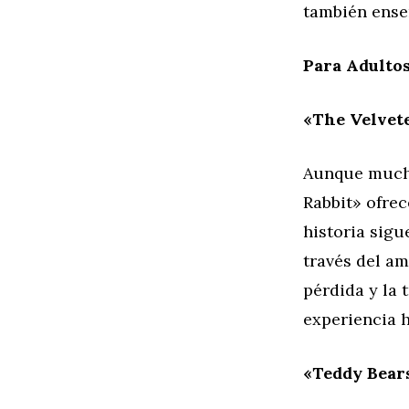
también enseñ
Para Adultos
«The Velvet
Aunque mucha
Rabbit» ofrec
historia sigu
través del am
pérdida y la 
experiencia h
«Teddy Bear