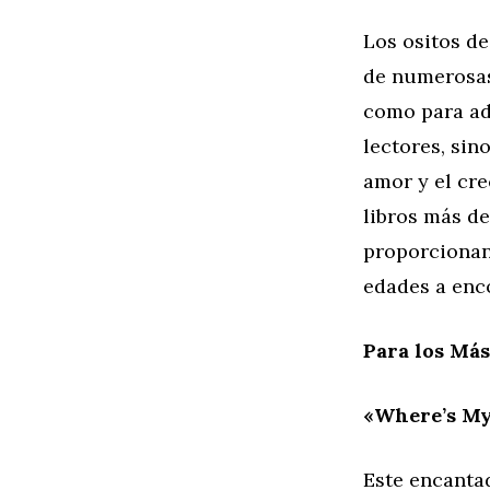
Los ositos de
de numerosas 
como para ad
lectores, sin
amor y el cre
libros más de
proporcionan
edades a enc
Para los Má
«Where’s My
Este encantad