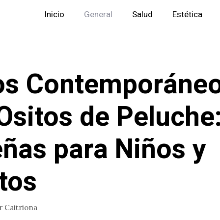
Inicio
General
Salud
Estética
os Contemporáne
Ositos de Peluche
ñas para Niños y
tos
r
Caitriona