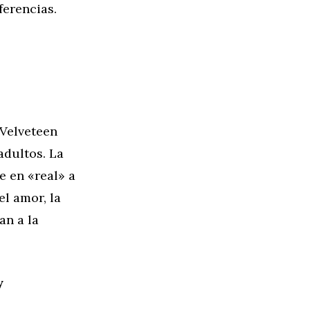
ferencias.
 Velveteen
adultos. La
e en «real» a
el amor, la
an a la
y