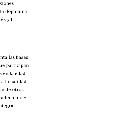
exiones
 la dopamina
és y la
nta las bases
que participan
s en la edad
a la calidad
ón de otros
o adecuado y
ntegral.