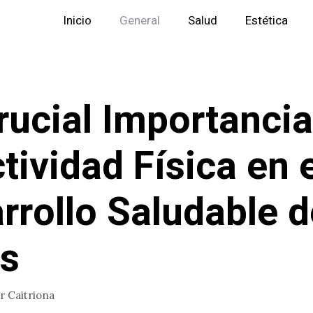
Inicio
General
Salud
Estética
rucial Importancia
ctividad Física en 
rrollo Saludable d
s
or
Caitriona