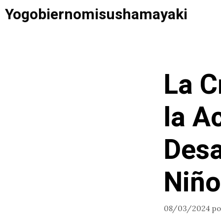
Saltar
Yogobiernomisushamayaki
al
contenido
La C
la A
Desa
Niño
08/03/2024
p