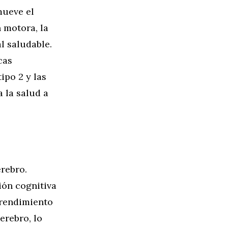
mueve el
 motora, la
l saludable.
cas
ipo 2 y las
 la salud a
erebro.
ión cognitiva
 rendimiento
erebro, lo