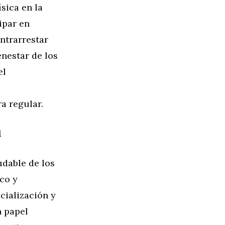
sica en la
cipar en
ontrarrestar
enestar de los
el
a regular.
l
udable de los
ico y
cialización y
n papel