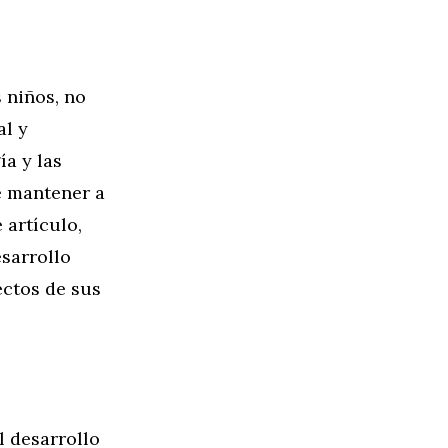
s niños, no
al y
a y las
e mantener a
 artículo,
esarrollo
ectos de sus
l desarrollo