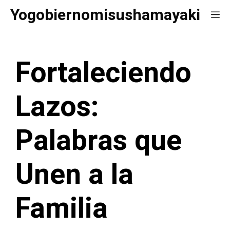
Saltar
Yogobiernomisushamayaki
Me
al
contenido
Fortaleciendo
Lazos:
Palabras que
Unen a la
Familia