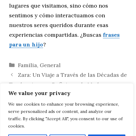
lugares que visitamos, sino cómo nos
sentimos y cómo interactuamos con
nuestros seres queridos durante esas
experiencias compartidas. ¿Buscas
frases
para un hijo
?
Categorías
Familia
,
General
Zara: Un Viaje a Través de las Décadas de
Tendencias que Definieron la Moda
We value your privacy
Palabras Poderosas: Enseñando
Paciencia y Persistencia en el Aprendizaje
We use cookies to enhance your browsing experience,
serve personalized ads or content, and analyze our
de Nuevas Habilidades
traffic. By clicking "Accept All", you consent to our use of
cookies.