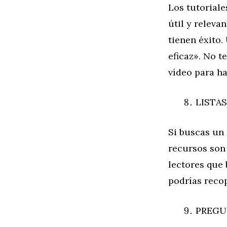
Los tutorial
útil y releva
tienen éxito.
eficaz». No t
vídeo para ha
LISTA
Si buscas un 
recursos son 
lectores que
podrías recop
PREGU