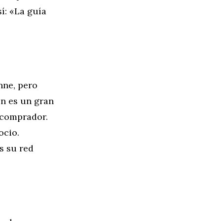
í: «La guía
nne, pero
ión es un gran
l comprador.
ocio.
s su red