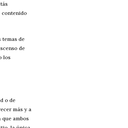
stás
u contenido
s temas de
escenso de
o los
ad o de
recer más y a
ta que ambos
tio, la única