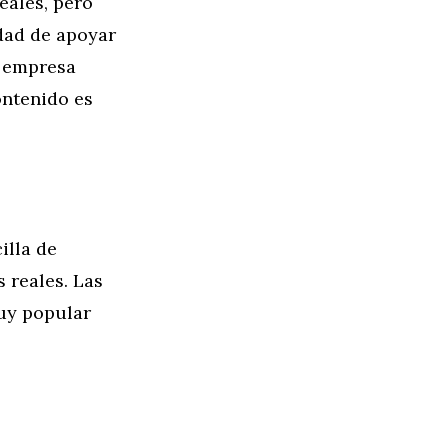
eales, pero
idad de apoyar
u empresa
ontenido es
illa de
 reales. Las
uy popular