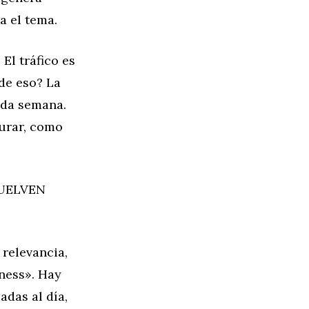
a el tema.
El tráfico es
de eso? La
nda semana.
durar, como
VUELVEN
 relevancia,
ness». Hay
das al día,