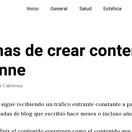
Inicio
General
Salud
Estética
as de crear conte
nne
r
Caitriona
 sigue recibiendo un tráfico entrante constante a pa
radas de blog que escribió hace meses o incluso añ
finir el contenido evergreen como el contenido que