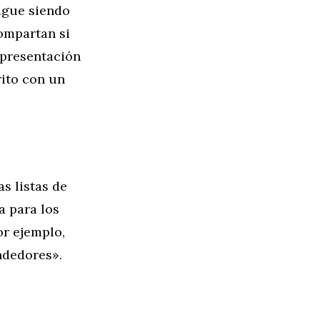
igue siendo
compartan si
 presentación
rito con un
s listas de
a para los
or ejemplo,
ndedores».