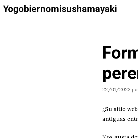
Saltar
Yogobiernomisushamayaki
al
contenido
Form
pere
22/01/2022
po
¿Su sitio web
antiguas ent
Nos gusta de