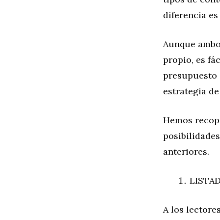
diferencia es 
Aunque ambos
propio, es fá
presupuesto 
estrategia d
Hemos recopil
posibilidades
anteriores.
LISTA
A los lectore