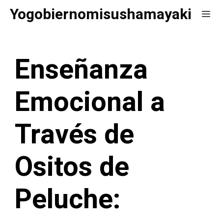
Saltar
Yogobiernomisushamayaki
Me
al
contenido
Enseñanza
Emocional a
Través de
Ositos de
Peluche: