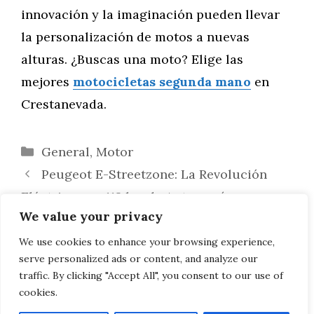
innovación y la imaginación pueden llevar
la personalización de motos a nuevas
alturas. ¿Buscas una moto? Elige las
mejores
motocicletas segunda mano
en
Crestanevada.
Categorías
General
,
Motor
Peugeot E-Streetzone: La Revolución
Eléctrica con 112 km de Autonomía y
We value your privacy
Baterías Extraíbles
Honda Avanza en la Electrificación: Ya
We use cookies to enhance your browsing experience,
serve personalized ads or content, and analyze our
Funcionan las Estaciones de Baterías
traffic. By clicking "Accept All", you consent to our use of
cookies.