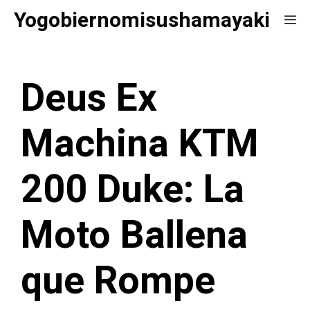
Saltar
Yogobiernomisushamayaki
Me
al
contenido
Deus Ex
Machina KTM
200 Duke: La
Moto Ballena
que Rompe