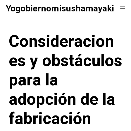
Saltar
Yogobiernomisushamayaki
Me
al
contenido
Consideracion
es y obstáculos
para la
adopción de la
fabricación