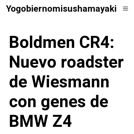
Saltar
Yogobiernomisushamayaki
Me
al
contenido
Boldmen CR4:
Nuevo roadster
de Wiesmann
con genes de
BMW Z4