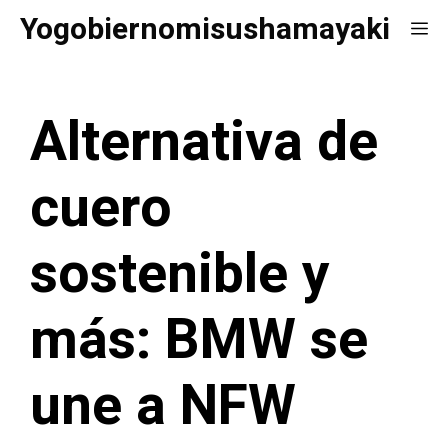
Saltar
Yogobiernomisushamayaki
Me
al
contenido
Alternativa de
cuero
sostenible y
más: BMW se
une a NFW