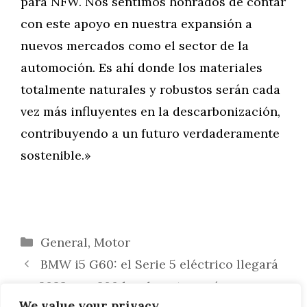
para NFW. Nos sentimos honrados de contar
con este apoyo en nuestra expansión a
nuevos mercados como el sector de la
automoción. Es ahí donde los materiales
totalmente naturales y robustos serán cada
vez más influyentes en la descarbonización,
contribuyendo a un futuro verdaderamente
sostenible.»
Categorías
General
,
Motor
BMW i5 G60: el Serie 5 eléctrico llegará
en 2023 con 600 km de autonomía
We value your privacy