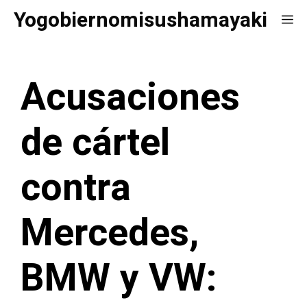
Saltar
Yogobiernomisushamayaki
Me
al
contenido
Acusaciones
de cártel
contra
Mercedes,
BMW y VW: