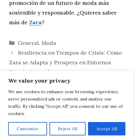
promoción de un futuro de moda más
sostenible y responsable. ¿Quieres saber
más de
Zara
?
Categorías
General
,
Moda
Resiliencia en Tiempos de Crisis: Cómo
Zara se Adapta y Prospera en Entornos
Económicos Adversos
We value your privacy
Navegando por la Complejidad: Los
Desafíos Logísticos de Zara en Mercados
We use cookies to enhance your browsing experience,
serve personalized ads or content, and analyze our
Emergentes
traffic. By clicking "Accept All", you consent to our use of
cookies.
Customize
Reject All
Accept All
AVISO LEGAL, POLITICA DE PRIVACIDAD, COOKIES