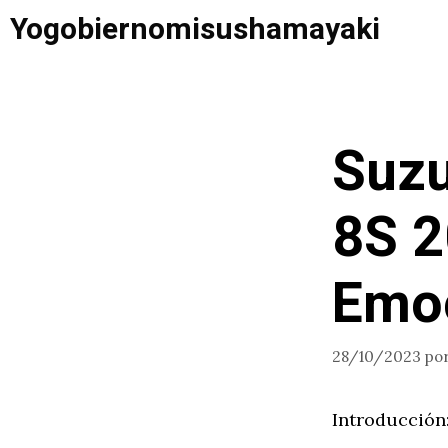
Saltar
Yogobiernomisushamayaki
al
contenido
Suzu
8S 2
Emo
28/10/2023
po
Introducción