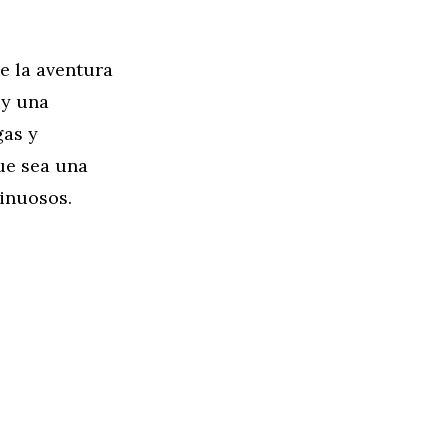
e la aventura
 y una
gas y
ue sea una
sinuosos.