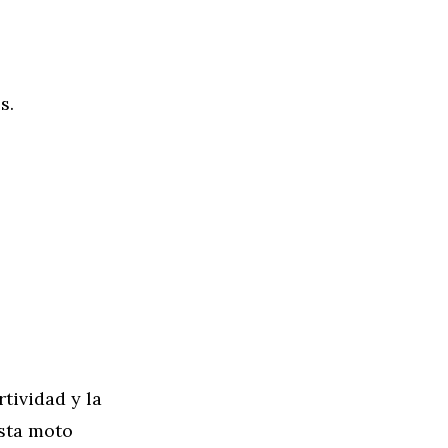
s.
tividad y la
esta moto