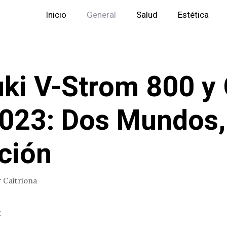
Inicio
General
Salud
Estética
ki V-Strom 800 y
023: Dos Mundos,
ción
r
Caitriona
: