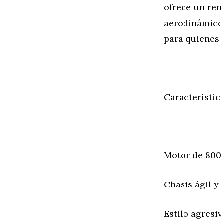
ofrece un re
aerodinámico 
para quienes
Característi
Motor de 800
Chasis ágil 
Estilo agresi