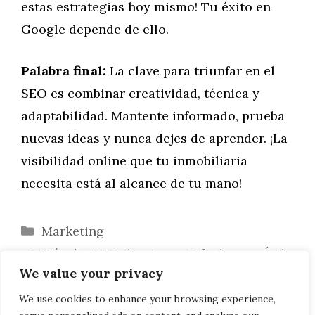
estas estrategias hoy mismo! Tu éxito en
Google depende de ello.
Palabra final:
La clave para triunfar en el
SEO es combinar creatividad, técnica y
adaptabilidad. Mantente informado, prueba
nuevas ideas y nunca dejes de aprender. ¡La
visibilidad online que tu inmobiliaria
necesita está al alcance de tu mano!
Categorías
Marketing
Más de 1000 clientes satisfechos en Ávila
We value your privacy
avalan a Crestanevada
Cannes Lions 2024: El Marketing de
We use cookies to enhance your browsing experience,