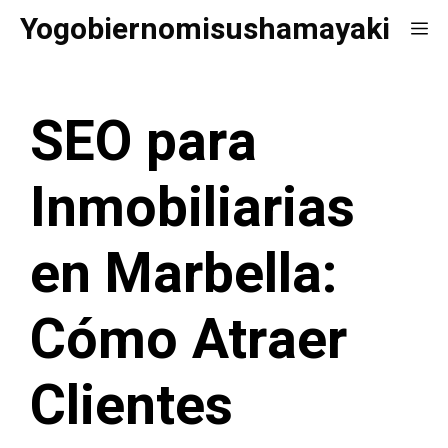
Saltar
Yogobiernomisushamayaki
Me
al
contenido
SEO para
Inmobiliarias
en Marbella:
Cómo Atraer
Clientes