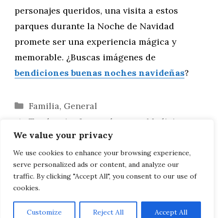
personajes queridos, una visita a estos
parques durante la Noche de Navidad
promete ser una experiencia mágica y
memorable. ¿Buscas imágenes de
bendiciones buenas noches navideñas
?
Categorías
Familia
,
General
Tendencias Innovadoras en Medicina
We value your privacy
Estética para el Próximo Año
Las Mejores Iluminaciones Navideñas
We use cookies to enhance your browsing experience,
serve personalized ads or content, and analyze our
Nocturnas en Estados Unidos
traffic. By clicking "Accept All", you consent to our use of
cookies.
Customize
Reject All
Accept All
AVISO LEGAL, POLITICA DE PRIVACIDAD, COOKIES