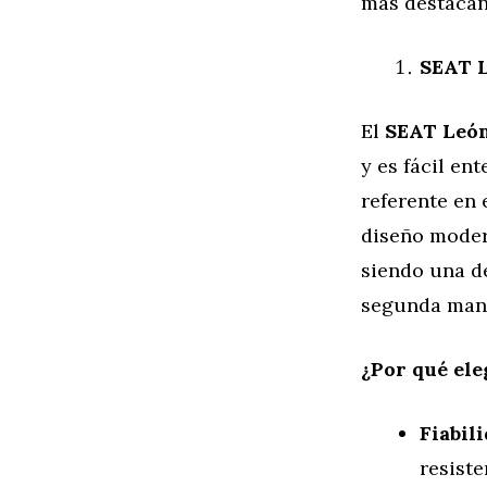
más destacan 
SEAT L
El
SEAT Leó
y es fácil en
referente en
diseño modern
siendo una d
segunda man
¿Por qué el
Fiabil
resist