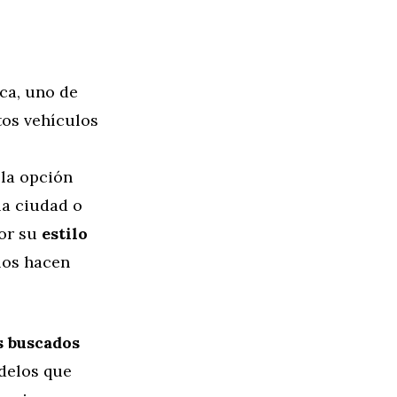
ca, uno de
stos vehículos
 la opción
la ciudad o
por su
estilo
los hacen
 buscados
delos que