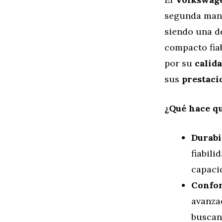
segunda mano
siendo una d
compacto fia
por su
calid
sus
prestaci
¿Qué hace qu
Durabi
fiabil
capacid
Confor
avanzad
buscan