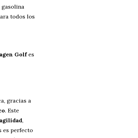
e gasolina
para todos los
agen Golf
es
a, gracias a
co
. Este
agilidad
,
s es perfecto