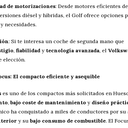
ad de motorizaciones
: Desde motores eficientes d
ersiones diésel y híbridas, el Golf ofrece opciones 
 y necesidades.
ión
: Si te interesa un coche de segunda mano que
stigio
,
fiabilidad
y
tecnología avanzada
, el
Volksw
 elección.
ocus: El compacto eficiente y asequible
s
es uno de los compactos más solicitados en Huesc
nto
,
bajo coste de mantenimiento
y
diseño prácti
nico ha conquistado a miles de conductores por su
nterior
y su
bajo consumo de combustible
. El Focu