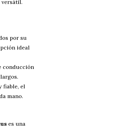
versátil.
dos por su
pción ideal
de conducción
largos.
 fiable, el
nda mano.
cus
es una