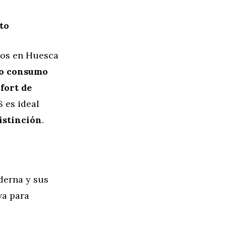
to
dos en Huesca
jo consumo
fort de
8 es ideal
istinción
.
derna y sus
va para