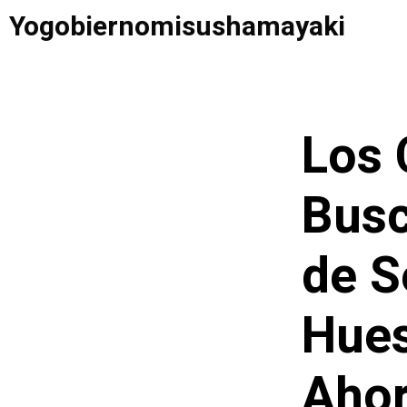
Saltar
Yogobiernomisushamayaki
al
contenido
Los
Busc
de 
Hues
Ahor