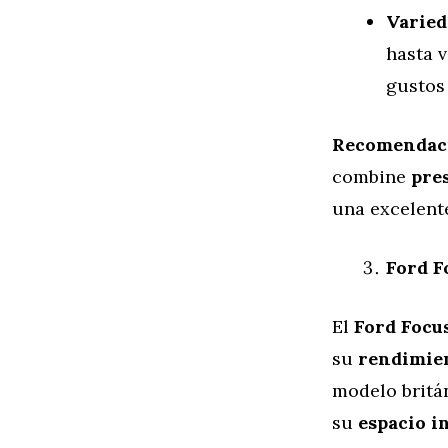
Varied
hasta v
gustos
Recomendac
combine
pre
una excelente
Ford F
El
Ford Focu
su
rendimie
modelo britá
su
espacio i