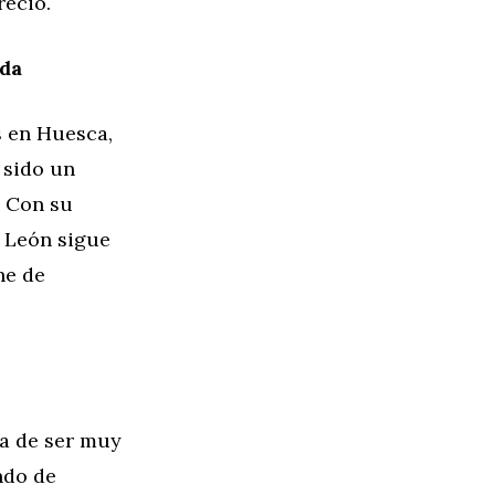
recio.
da
 en Huesca,
 sido un
. Con su
l León sigue
he de
ma de ser muy
ndo de