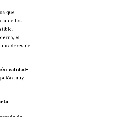
ina que
a aquellos
tible.
derna, el
ompradores de
ión calidad-
 opción muy
acto
mercado de