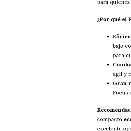
para quienes
¿Por qué el 
Eficie
bajo c
para q
Condu
ágil y 
Gran r
Focus 
Recomendac
compacto
ec
excelente op