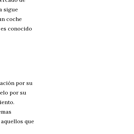
a sigue
un coche
f es conocido
tación por su
elo por su
iento.
temas
a aquellos que