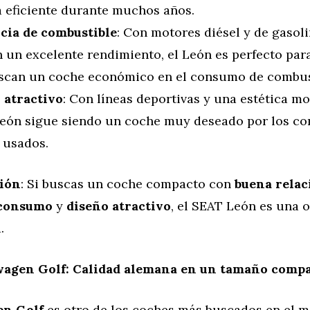
 eficiente durante muchos años.
ncia de combustible
: Con motores diésel y de gasol
 un excelente rendimiento, el León es perfecto par
scan un coche económico en el consumo de combus
 atractivo
: Con líneas deportivas y una estética mo
eón sigue siendo un coche muy deseado por los c
 usados.
ión
: Si buscas un coche compacto con
buena relac
 consumo
y
diseño atractivo
, el SEAT León es una
.
agen Golf: Calidad alemana en un tamaño comp
en Golf
es otro de los coches más buscados en el 