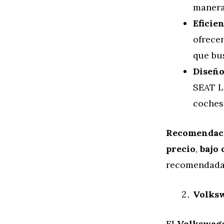
manera
Eficie
ofrecen
que bu
Diseño
SEAT L
coches
Recomendac
precio
,
bajo
recomendada
Volksw
El
Volkswag