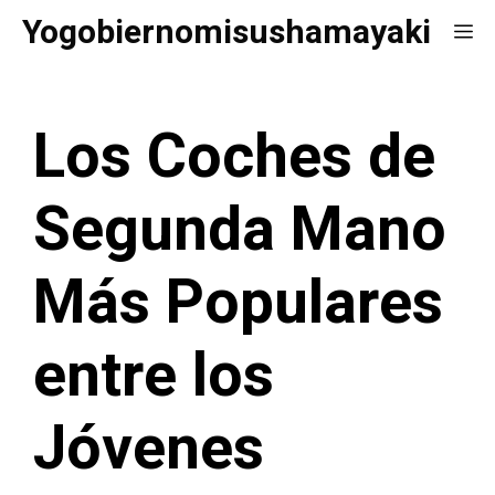
Saltar
Yogobiernomisushamayaki
Me
al
contenido
Los Coches de
Segunda Mano
Más Populares
entre los
Jóvenes