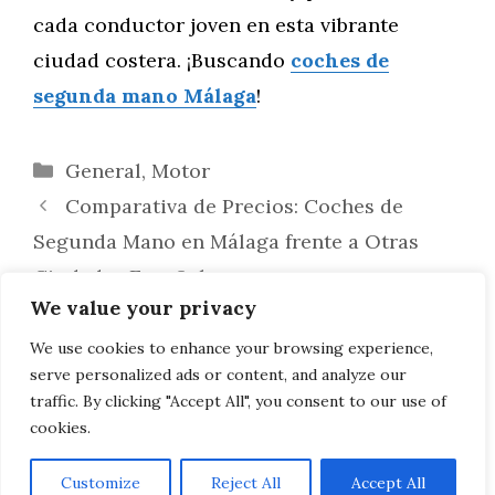
cada conductor joven en esta vibrante
ciudad costera. ¡Buscando
coches de
segunda mano Málaga
!
Categorías
General
,
Motor
Comparativa de Precios: Coches de
Segunda Mano en Málaga frente a Otras
Ciudades Españolas
We value your privacy
Descubre los Secretos para Evaluar la
Calidad del Interior de un Coche de
We use cookies to enhance your browsing experience,
serve personalized ads or content, and analyze our
Segunda Mano en Málaga
traffic. By clicking "Accept All", you consent to our use of
cookies.
Customize
Reject All
Accept All
AVISO LEGAL, POLITICA DE PRIVACIDAD, COOKIES