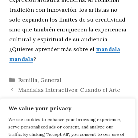
tradición con innovación, los artistas no
solo expanden los límites de su creatividad,
sino que también enriquecen la experiencia
cultural y espiritual de su audiencia.
¿Quieres aprender más sobre el
mandala
mandala
?
Categorías
Familia
,
General
Mandalas Interactivos: Cuando el Arte
Cobra Vida
We value your privacy
Explorando los Mandalas en el Arte
Abstracto: Una Fusión de Formas y
We use cookies to enhance your browsing experience,
serve personalized ads or content, and analyze our
Significados
traffic. By clicking "Accept All", you consent to our use of