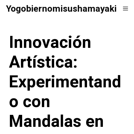
Saltar
Yogobiernomisushamayaki
Me
al
contenido
Innovación
Artística:
Experimentand
o con
Mandalas en