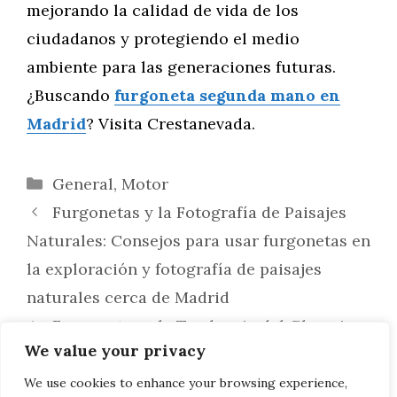
mejorando la calidad de vida de los
ciudadanos y protegiendo el medio
ambiente para las generaciones futuras.
¿Buscando
furgoneta segunda mano en
Madrid
? Visita Crestanevada.
Categorías
General
,
Motor
Furgonetas y la Fotografía de Paisajes
Naturales: Consejos para usar furgonetas en
la exploración y fotografía de paisajes
naturales cerca de Madrid
Furgonetas y la Tendencia del Glamping:
We value your privacy
Explorando cómo las furgonetas están
siendo utilizadas para experiencias de
We use cookies to enhance your browsing experience,